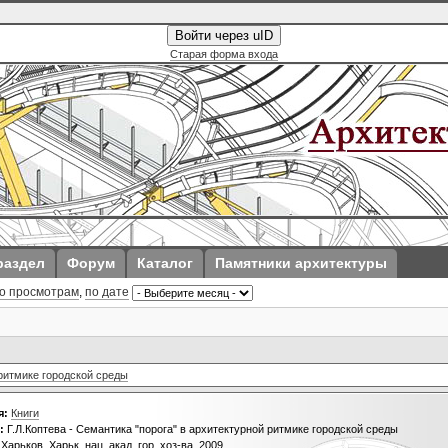
Войти через uID
Старая форма входа
раздел
Форум
Каталог
Памятники архитектуры
о просмотрам
,
по дате
 ритмике городской среды
я:
Книги
:
Г.Л.Коптева - Семантика "порога" в архитектурной ритмике городской среды
Харьков, Харьк. нац. акад. гор. хоз-ва, 2009