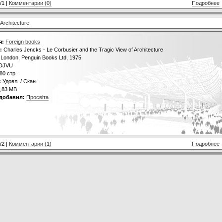
/1 |
Комментарии (0)
Подробнее
Architecture
я:
Foreign books
:
Charles Jencks - Le Corbusier and the Tragic View of Architecture
London, Penguin Books Ltd, 1975
DJVU
80 cтр.
:
Удовл. / Скан.
,83 MB
добавил:
Просвіта
/2 |
Комментарии (1)
Подробнее