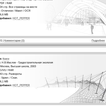
PDF / RAR
04 стр. Все страницы на месте
:
Отличное / Макет / OCR
6,6 MB
добавил:
HOT_PEPPER
/1 |
Комментарии (0)
Подробнее
я:
Книги
:
Н.В.Маслов - Градостроительная экология
Москва, Высшая школа, 2003
DJVU / RAR
43 стр. Развороты
:
Удовл. / Скан.
6,1 MB
добавил:
HOT_PEPPER