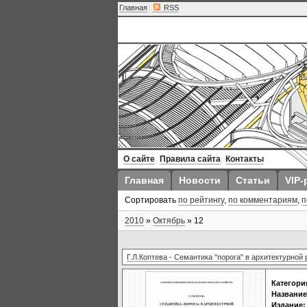
Главная
|
RSS
О сайте
Правила сайта
Контакты
Главная
Новости
Статьи
VIP-
Сортировать
по рейтингу
,
по комментариям
,
п
2010
»
Октябрь
»
12
Г.Л.Коптева - Семантика "порога" в архитектурной
Категори
Название
Издание: