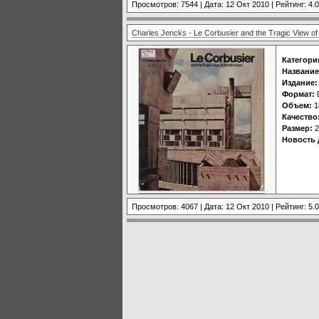
Просмотров: 7544 | Дата:
12 Окт 2010
| Рейтинг: 4.0
Charles Jencks - Le Corbusier and the Tragic View of 
Категори
Название
Издание:
Формат:
Объем:
1
Качество
Размер:
2
Новость 
Просмотров: 4067 | Дата:
12 Окт 2010
| Рейтинг: 5.0