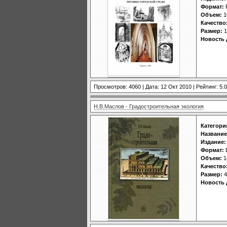
Формат:
Объем:
1
Качество
Размер:
1
Новость 
Просмотров: 4060 | Дата:
12 Окт 2010
| Рейтинг: 5.0
Н.В.Маслов - Градостроительная экология
Категори
Название
Издание:
Формат:
Объем:
1
Качество
Размер:
4
Новость 