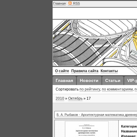
Главная
|
RSS
О сайте
Правила сайта
Контакты
Главная
Новости
Статьи
VIP-
Сортировать
по рейтингу
,
по комментариям
,
п
2010
»
Октябрь
»
17
Б. А. Рыбаков - Архитектурная математика древне
Категори
Название
Издание: