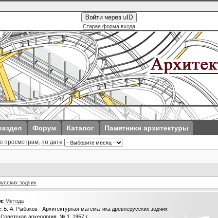
Войти через uID
Старая форма входа
раздел
Форум
Каталог
Памятники архитектуры
о просмотрам
,
по дате
русских зодчих
я:
Метода
:
Б. А. Рыбаков - Архитектурная математика древнерусских зодчих
Советская археология, № 1, 1957 г.