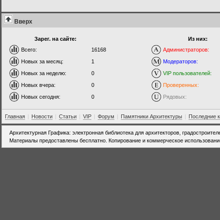
Вверх
Зарег. на сайте:
Из них:
Всего:
16168
Администраторов:
Новых за месяц:
1
Модераторов:
Новых за неделю:
0
VIP пользователей:
Новых вчера:
0
Проверенных:
Новых сегодня:
0
Рядовых:
Главная
|
Новости
|
Статьи
|
VIP
|
Форум
|
Памятники Архитектуры
|
Последние 
Архитектурная Графика: электронная библиотека для архитекторов, градостроител
Материалы предоставлены бесплатно. Копирование и коммерческое использовани