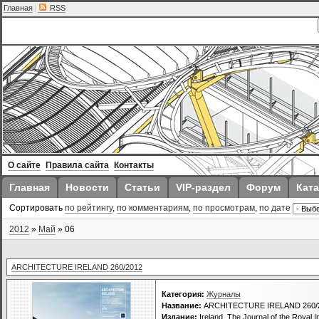
Главная
|
RSS
О сайте
Правила сайта
Контакты
Главная
Новости
Статьи
VIP-раздел
Форум
Ката
Сортировать
по рейтингу
,
по комментариям
,
по просмотрам
,
по дате
2012
»
Май
»
06
ARCHITECTURE IRELAND 260/2012
Категория:
Журналы
Название:
ARCHITECTURE IRELAND 260/
Издание:
Ireland, The Journal of the Royal In