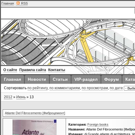
Главная
|
RSS
О сайте
Правила сайта
Контакты
Главная
Новости
Статьи
VIP-раздел
Форум
Ката
Сортировать
по рейтингу
,
по комментариям
,
по просмотрам
,
по дате
2012
»
Июнь
»
13
Atlante Del Fibrocemento [Фиброцемент]
Категория:
Foreign books
Название:
Atlante Del Fibrocemento [Фибр
Издание:
di Grande atlante di architettura.