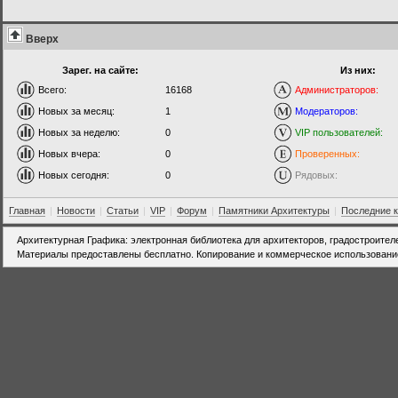
Вверх
Зарег. на сайте:
Из них:
Всего:
16168
Администраторов:
Новых за месяц:
1
Модераторов:
Новых за неделю:
0
VIP пользователей:
Новых вчера:
0
Проверенных:
Новых сегодня:
0
Рядовых:
Главная
|
Новости
|
Статьи
|
VIP
|
Форум
|
Памятники Архитектуры
|
Последние 
Архитектурная Графика: электронная библиотека для архитекторов, градостроител
Материалы предоставлены бесплатно. Копирование и коммерческое использовани