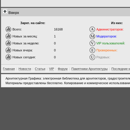
Вверх
Зарег. на сайте:
Из них:
Всего:
16168
Администраторов:
Новых за месяц:
1
Модераторов:
Новых за неделю:
0
VIP пользователей:
Новых вчера:
0
Проверенных:
Новых сегодня:
0
Рядовых:
Главная
|
Новости
|
Статьи
|
VIP
|
Форум
|
Памятники Архитектуры
|
Последние 
Архитектурная Графика: электронная библиотека для архитекторов, градостроител
Материалы предоставлены бесплатно. Копирование и коммерческое использовани