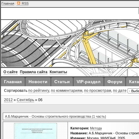
Главная
|
RSS
О сайте
Правила сайта
Контакты
Главная
Новости
Статьи
VIP-раздел
Форум
Ката
Сортировать
по рейтингу
,
по комментариям
,
по просмотрам
,
по дате
2012
»
Сентябрь
»
06
А.Б.Марцинчик - Основы строительного производства (1 часть)
Категория:
Метода
Название:
А.Б.Марцинчик - Основы строит
Издание:
Москва, МИИГАиК, 2005