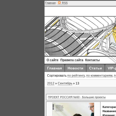
Главная
|
RSS
О сайте
Правила сайта
Контакты
Главная
Новости
Статьи
VIP-
Сортировать
по рейтингу
,
по комментариям
,
п
2012
»
Сентябрь
»
13
ПРОЕКТ РОССИЯ №60 - Большие проекты
Категори
Название
Издание: