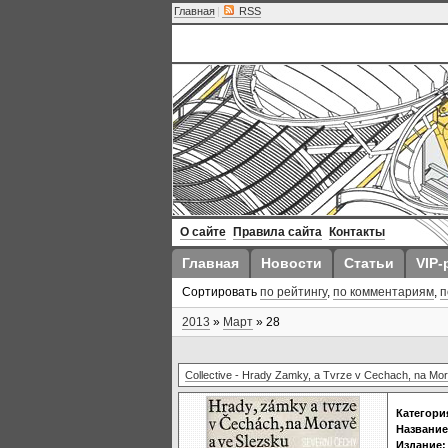
Главная
|
RSS
О сайте
Правила сайта
Контакты
Главная
Новости
Статьи
VIP-
Сортировать
по рейтингу
,
по комментариям
,
п
2013
»
Март
»
28
Collective - Hrady Zamky, a Tvrze v Cechach, na Mora
Категори
Название
Издание: