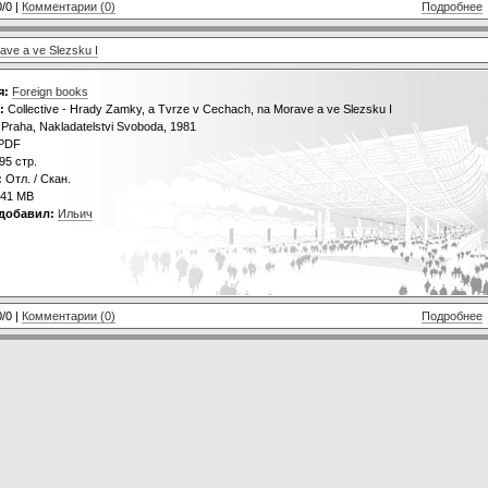
0/0 |
Комментарии (0)
Подробнее
ave a ve Slezsku I
я:
Foreign books
:
Collective - Hrady Zamky, a Tvrze v Cechach, na Morave a ve Slezsku I
Praha, Nakladatelstvi Svoboda, 1981
PDF
95 стр.
:
Отл. / Скан.
41 MB
добавил:
Ильич
0/0 |
Комментарии (0)
Подробнее