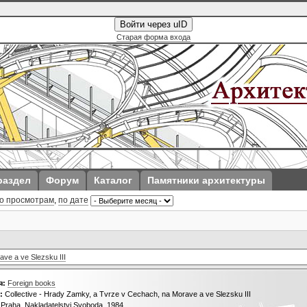
Войти через uID
Старая форма входа
раздел
Форум
Каталог
Памятники архитектуры
о просмотрам
,
по дате
ve a ve Slezsku III
я:
Foreign books
:
Collective - Hrady Zamky, a Tvrze v Cechach, na Morave a ve Slezsku III
Praha, Nakladatelstvi Svoboda, 1984