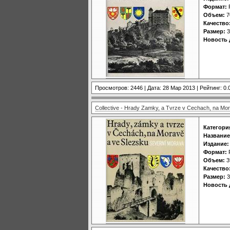
Формат:
Объем:
7
Качество
Размер:
3
Новость 
Просмотров: 2446 | Дата:
28 Мар 2013
| Рейтинг: 0.
Collective - Hrady Zamky, a Tvrze v Cechach, na Mor
Категори
Название
Издание:
Формат:
Объем:
3
Качество
Размер:
3
Новость 