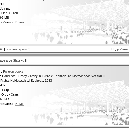
PDF
05 стр.
:
Отл. / Скан.
91 МВ
добавил:
Ильич
0/0 |
Комментарии (0)
Подробнее
ave a ve Slezsku II
я:
Foreign books
:
Collective - Hrady Zamky, a Tvrze v Cechach, na Morave a ve Slezsku II
Praha, Nakladatelstvi Svoboda, 1983
PDF
91 стр.
:
Отл. / Скан.
60 MB
добавил:
Ильич