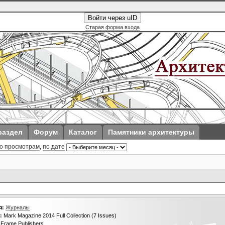
Войти через uID
Старая форма входа
раздел
Форум
Каталог
Памятники архитектуры
о просмотрам
,
по дате
я:
Журналы
:
Mark Magazine 2014 Full Collection (7 Issues)
Frame Publishers