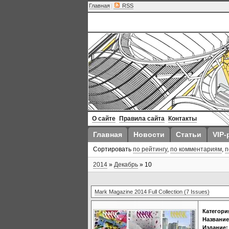
Главная
|
RSS
О сайте
Правила сайта
Контакты
Главная
Новости
Статьи
VIP-
Сортировать
по рейтингу
,
по комментариям
,
п
2014
»
Декабрь
»
10
Mark Magazine 2014 Full Collection (7 Issues)
Категори
Название
Издание: