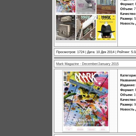
Формат:
Объем:
7
Качество
Размер:
5
Новость 
Просмотров: 1724 | Дата:
10 Дек 2014
| Рейтинг: 5.0
Mark Magazine - December/January 2015
Категори
Название
Издание:
Формат:
Объем:
1
Качество
Размер:
9
Новость 