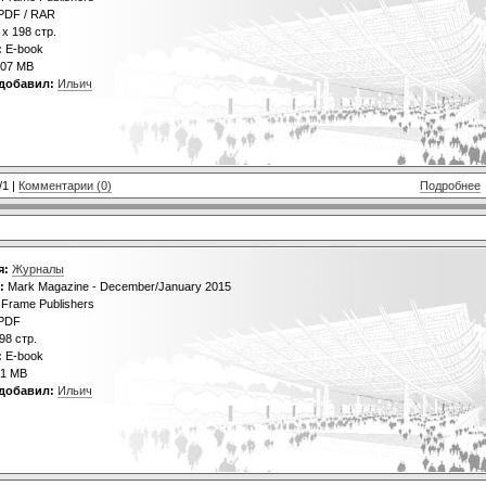
PDF / RAR
 х 198 стр.
:
E-book
07 МВ
добавил:
Ильич
/1 |
Комментарии (0)
Подробнее
я:
Журналы
:
Mark Magazine - December/January 2015
Frame Publishers
PDF
98 стр.
:
E-book
1 МВ
добавил:
Ильич