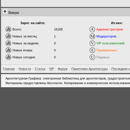
Вверх
Зарег. на сайте:
Из них:
Всего:
16168
Администраторов:
Новых за месяц:
1
Модераторов:
Новых за неделю:
0
VIP пользователей:
Новых вчера:
0
Проверенных:
Новых сегодня:
0
Рядовых:
Главная
|
Новости
|
Статьи
|
VIP
|
Форум
|
Памятники Архитектуры
|
Последние 
Архитектурная Графика: электронная библиотека для архитекторов, градостроител
Материалы предоставлены бесплатно. Копирование и коммерческое использовани