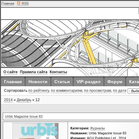
Главная
|
RSS
О сайте
Правила сайта
Контакты
Главная
Новости
Статьи
VIP-раздел
Форум
Ката
Сортировать
по рейтингу
,
по комментариям
,
по просмотрам
,
по дате
2014
»
Декабрь
»
12
Urbis Magazine Issue 83
Категория:
Журналы
Название:
Urbis Magazine Issue 83
Издание:
AGV Publishing Ltd., 2014