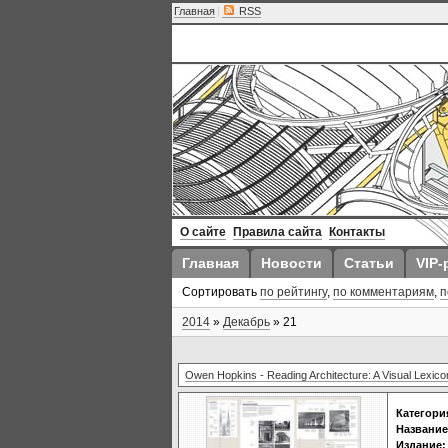
Главная
|
RSS
О сайте
Правила сайта
Контакты
Главная
Новости
Статьи
VIP-
Сортировать
по рейтингу
,
по комментариям
,
п
2014
»
Декабрь
»
21
Owen Hopkins - Reading Architecture: A Visual Lexico
Категори
Название
Издание: