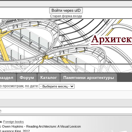
Войти через uID
Старая форма входа
раздел
Форум
Каталог
Памятники архитектуры
о просмотрам
,
по дате
n
я:
Foreign books
:
Owen Hopkins - Reading Architecture: A Visual Lexicon
Laurence King, 2012