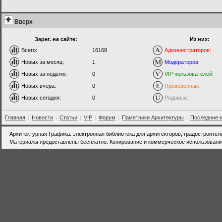
Вверх
Зарег. на сайте:
Из них:
Всего:
16168
Администраторов:
Новых за месяц:
1
Модераторов:
Новых за неделю:
0
VIP пользователей:
Новых вчера:
0
Проверенных:
Новых сегодня:
0
Рядовых:
Главная
|
Новости
|
Статьи
|
VIP
|
Форум
|
Памятники Архитектуры
|
Последние 
Архитектурная Графика: электронная библиотека для архитекторов, градостроител
Материалы предоставлены бесплатно. Копирование и коммерческое использовани