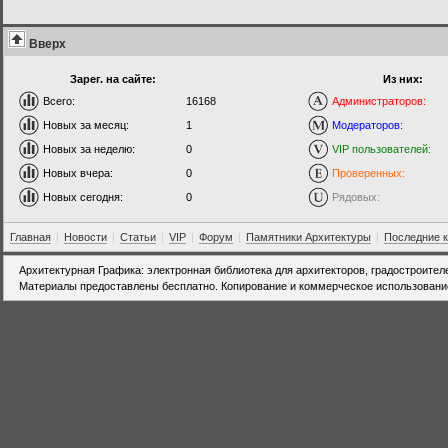
Вверх
Зарег. на сайте:
Из них:
Всего:
16168
Администраторов:
Новых за месяц:
1
Модераторов:
Новых за неделю:
0
VIP пользователей:
Новых вчера:
0
Проверенных:
Новых сегодня:
0
Рядовых:
Главная
|
Новости
|
Статьи
|
VIP
|
Форум
|
Памятники Архитектуры
|
Последние 
Архитектурная Графика: электронная библиотека для архитекторов, градостроител
Материалы предоставлены бесплатно. Копирование и коммерческое использовани