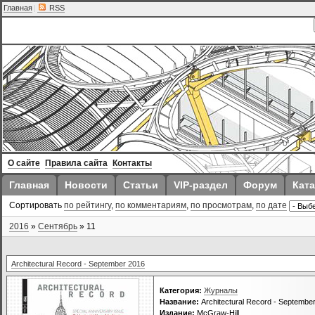
Главная
|
RSS
О сайте
Правила сайта
Контакты
Главная
Новости
Статьи
VIP-раздел
Форум
Ката
Сортировать
по рейтингу
,
по комментариям
,
по просмотрам
,
по дате
2016
»
Сентябрь
»
11
Architectural Record - September 2016
Категория:
Журналы
Название:
Architectural Record - Septembe
Издание:
McGraw-Hill