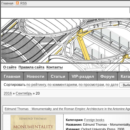
Главная
|
RSS
О сайте
Правила сайта
Контакты
Главная
Новости
Статьи
VIP-раздел
Форум
Ката
Сортировать
по рейтингу
,
по комментариям
,
по просмотрам
,
по дате
2016
»
Сентябрь
»
20
Edmund Thomas - Monumentality and the Roman Empire: Architecture in the Antonine Ag
Категория:
Foreign books
Название:
Edmund Thomas - Monumentality a
Издание:
Oxford University Press, 2008