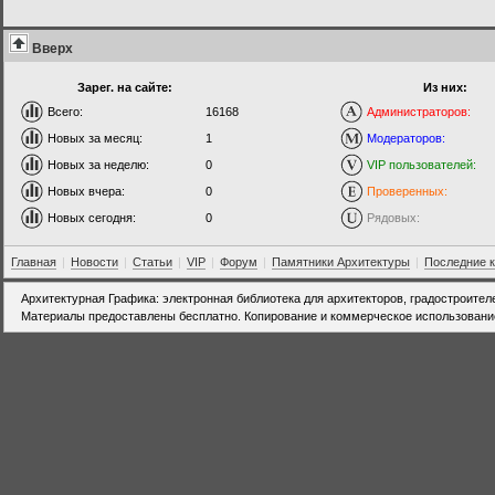
Вверх
Зарег. на сайте:
Из них:
Всего:
16168
Администраторов:
Новых за месяц:
1
Модераторов:
Новых за неделю:
0
VIP пользователей:
Новых вчера:
0
Проверенных:
Новых сегодня:
0
Рядовых:
Главная
|
Новости
|
Статьи
|
VIP
|
Форум
|
Памятники Архитектуры
|
Последние 
Архитектурная Графика: электронная библиотека для архитекторов, градостроител
Материалы предоставлены бесплатно. Копирование и коммерческое использовани