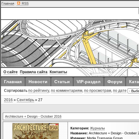
Главная
|
RSS
О сайте
Правила сайта
Контакты
Главная
Новости
Статьи
VIP-раздел
Форум
Ката
Сортировать
по рейтингу
,
по комментариям
,
по просмотрам
,
по дате
2016
»
Сентябрь
»
27
Architecture + Design - October 2016
Категория:
Журналы
Название:
Architecture + Design - October 
Издание:
Media Transasia Group