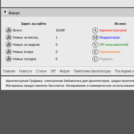
Вверх
Зарег. на сайте:
Из них:
Всего:
16168
Администраторов:
Новых за месяц:
1
Модераторов:
Новых за неделю:
0
VIP пользователей:
Новых вчера:
0
Проверенных:
Новых сегодня:
0
Рядовых:
Главная
|
Новости
|
Статьи
|
VIP
|
Форум
|
Памятники Архитектуры
|
Последние 
Архитектурная Графика: электронная библиотека для архитекторов, градостроител
Материалы предоставлены бесплатно. Копирование и коммерческое использовани