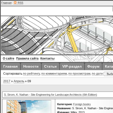
Главная
|
RSS
О сайте
Правила сайта
Контакты
Главная
Новости
Статьи
VIP-раздел
Форум
Ката
Сортировать
по рейтингу
,
по комментариям
,
по просмотрам
,
по дате
2017
»
Апрель
»
09
S. Strom, K. Nathan - Site Engineering for Landscape Architects (6th Edition)
Категория:
Foreign books
Название:
S. Strom, K. Nathan - Site Enginee
Издание:
Wiley, 2013