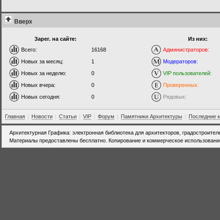
Вверх
Зарег. на сайте:
Из них:
Всего:
16168
Администраторов:
Новых за месяц:
1
Модераторов:
Новых за неделю:
0
VIP пользователей:
Новых вчера:
0
Проверенных:
Новых сегодня:
0
Рядовых:
Главная
|
Новости
|
Статьи
|
VIP
|
Форум
|
Памятники Архитектуры
|
Последние 
Архитектурная Графика: электронная библиотека для архитекторов, градостроител
Материалы предоставлены бесплатно. Копирование и коммерческое использовани