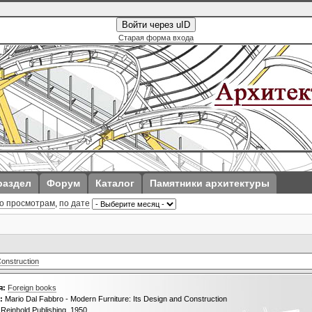
Войти через uID
Старая форма входа
раздел
Форум
Каталог
Памятники архитектуры
о просмотрам
,
по дате
Construction
я:
Foreign books
:
Mario Dal Fabbro - Modern Furniture: Its Design and Construction
Reinhold Publishing, 1950