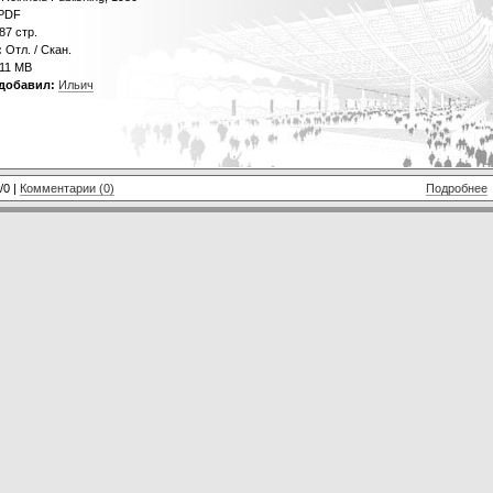
PDF
87 стр.
:
Отл. / Скан.
11 МВ
добавил:
Ильич
/0 |
Комментарии (0)
Подробнее