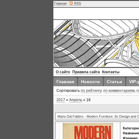
Главная
|
RSS
О сайте
Правила сайта
Контакты
Главная
Новости
Статьи
VIP-
Сортировать
по рейтингу
,
по комментариям
,
п
2017
»
Апрель
»
18
Mario Dal Fabbro - Modern Furniture: Its Design and 
Категори
Название
Издание: