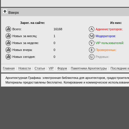
Вверх
Зарег. на сайте:
Из них:
Всего:
16168
Администраторов:
Новых за месяц:
1
Модераторов:
Новых за неделю:
0
VIP пользователей:
Новых вчера:
0
Проверенных:
Новых сегодня:
0
Рядовых:
Главная
|
Новости
|
Статьи
|
VIP
|
Форум
|
Памятники Архитектуры
|
Последние 
Архитектурная Графика: электронная библиотека для архитекторов, градостроител
Материалы предоставлены бесплатно. Копирование и коммерческое использовани