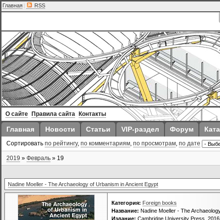
Главная
|
RSS
О сайте
Правила сайта
Контакты
Главная
Новости
Статьи
VIP-раздел
Форум
Ката
Сортировать
по рейтингу
,
по комментариям
,
по просмотрам
,
по дате
2019
»
Февраль
»
19
Nadine Moeller - The Archaeology of Urbanism in Ancient Egypt
Категория:
Foreign books
Название:
Nadine Moeller - The Archaeology
Издание:
Cambridge University Press, 2016