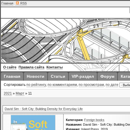
Главная
|
RSS
О сайте
Правила сайта
Контакты
Главная
Новости
Статьи
VIP-раздел
Форум
Ката
Сортировать
по рейтингу
,
по комментариям
,
по просмотрам
,
по дате
2021
»
Март
»
11
David Sim - Soft City: Building Density for Everyday Life
Категория:
Foreign books
Название:
David Sim - Soft City: Building De
Издание:
Island Press, 2019