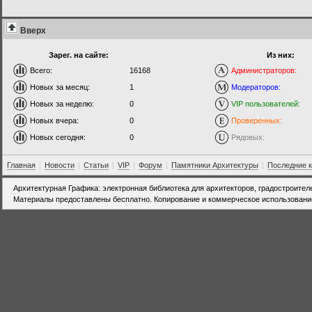
Вверх
Зарег. на сайте:
Из них:
Всего:
16168
Администраторов:
Новых за месяц:
1
Модераторов:
Новых за неделю:
0
VIP пользователей:
Новых вчера:
0
Проверенных:
Новых сегодня:
0
Рядовых:
Главная
|
Новости
|
Статьи
|
VIP
|
Форум
|
Памятники Архитектуры
|
Последние 
Архитектурная Графика: электронная библиотека для архитекторов, градостроител
Материалы предоставлены бесплатно. Копирование и коммерческое использовани