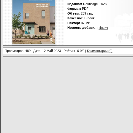
Издание:
Routledge, 2023
Формат:
PDF
Объем:
239 стр.
Качество:
E-book
Размер:
47 МВ
Новость добавил:
Ильич
Просмотров: 489 | Дата:
12 Май 2023
| Рейтинг: 0.0/0 |
Комментарии (0)