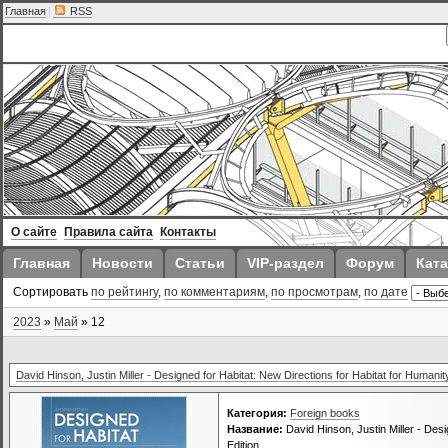
Главная
|
RSS
О сайте
Правила сайта
Контакты
Главная
Новости
Статьи
VIP-раздел
Форум
Ката
Сортировать
по рейтингу
,
по комментариям
,
по просмотрам
,
по дате
2023
»
Май
»
12
David Hinson, Justin Miller - Designed for Habitat: New Directions for Habitat for Humanity
Категория:
Foreign books
Название:
David Hinson, Justin Miller - Desi
Edition