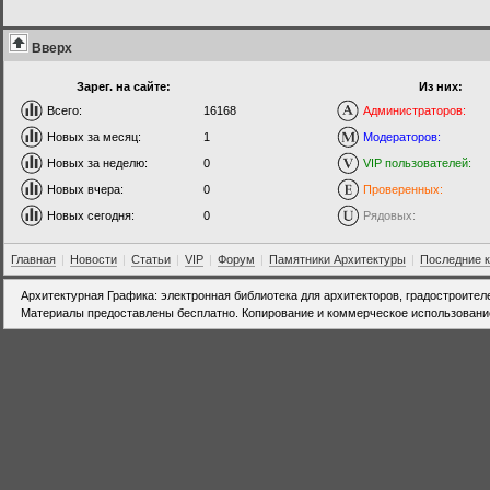
Вверх
Зарег. на сайте:
Из них:
Всего:
16168
Администраторов:
Новых за месяц:
1
Модераторов:
Новых за неделю:
0
VIP пользователей:
Новых вчера:
0
Проверенных:
Новых сегодня:
0
Рядовых:
Главная
|
Новости
|
Статьи
|
VIP
|
Форум
|
Памятники Архитектуры
|
Последние 
Архитектурная Графика: электронная библиотека для архитекторов, градостроител
Материалы предоставлены бесплатно. Копирование и коммерческое использовани