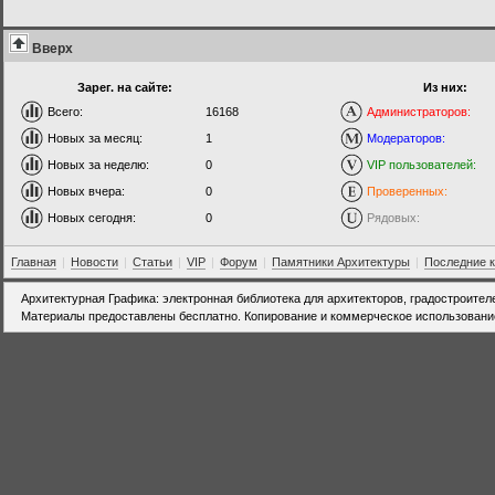
Вверх
Зарег. на сайте:
Из них:
Всего:
16168
Администраторов:
Новых за месяц:
1
Модераторов:
Новых за неделю:
0
VIP пользователей:
Новых вчера:
0
Проверенных:
Новых сегодня:
0
Рядовых:
Главная
|
Новости
|
Статьи
|
VIP
|
Форум
|
Памятники Архитектуры
|
Последние 
Архитектурная Графика: электронная библиотека для архитекторов, градостроител
Материалы предоставлены бесплатно. Копирование и коммерческое использовани