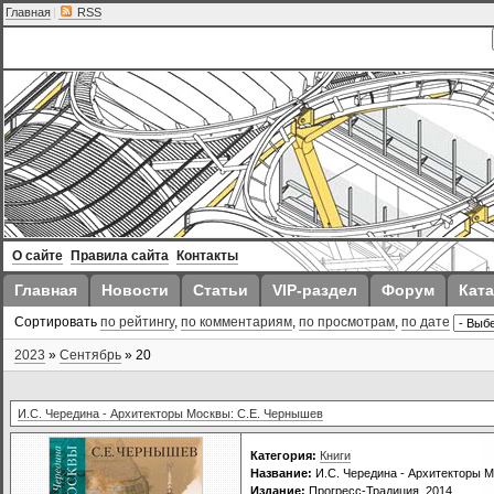
Главная
|
RSS
О сайте
Правила сайта
Контакты
Главная
Новости
Статьи
VIP-раздел
Форум
Ката
Сортировать
по рейтингу
,
по комментариям
,
по просмотрам
,
по дате
2023
»
Сентябрь
»
20
И.С. Чередина - Архитекторы Москвы: С.Е. Чернышев
Категория:
Книги
Название:
И.С. Чередина - Архитекторы 
Издание:
Прогресс-Традиция, 2014