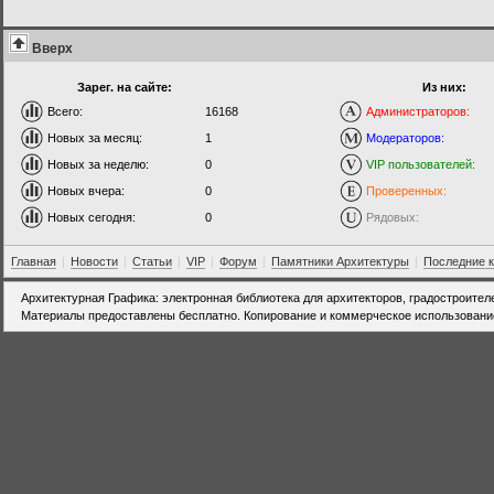
Вверх
Зарег. на сайте:
Из них:
Всего:
16168
Администраторов:
Новых за месяц:
1
Модераторов:
Новых за неделю:
0
VIP пользователей:
Новых вчера:
0
Проверенных:
Новых сегодня:
0
Рядовых:
Главная
|
Новости
|
Статьи
|
VIP
|
Форум
|
Памятники Архитектуры
|
Последние 
Архитектурная Графика: электронная библиотека для архитекторов, градостроител
Материалы предоставлены бесплатно. Копирование и коммерческое использовани