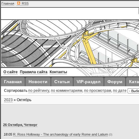
Главная
|
RSS
О сайте
Правила сайта
Контакты
Главная
Новости
Статьи
VIP-раздел
Форум
Ката
Сортировать
по рейтингу
,
по комментариям
,
по просмотрам
,
по дате
2023
»
Октябрь
26 Октября, Четверг
18:05
R. Ross Holloway - The archaeology of early Rome and Latium
(0)