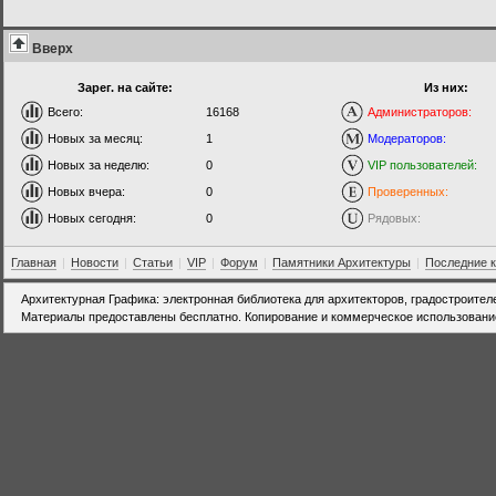
Вверх
Зарег. на сайте:
Из них:
Всего:
16168
Администраторов:
Новых за месяц:
1
Модераторов:
Новых за неделю:
0
VIP пользователей:
Новых вчера:
0
Проверенных:
Новых сегодня:
0
Рядовых:
Главная
|
Новости
|
Статьи
|
VIP
|
Форум
|
Памятники Архитектуры
|
Последние 
Архитектурная Графика: электронная библиотека для архитекторов, градостроител
Материалы предоставлены бесплатно. Копирование и коммерческое использовани