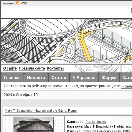
Главная
|
RSS
О сайте
Правила сайта
Контакты
Главная
Новости
Статьи
VIP-раздел
Форум
Ката
Сортировать
по рейтингу
,
по комментариям
,
по просмотрам
,
по дате
2024
»
Декабрь
»
10
Mary T. Boatwright - Hadrian and the City of Rome
Категория:
Foreign books
Название:
Mary T. Boatwright - Hadrian and
Издание:
Princeton University Press, 1989