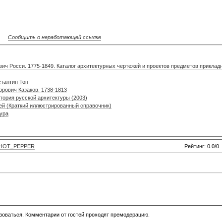
Сообщить о неработающей ссылке
вич Росси. 1775-1849. Каталог архитектурных чертежей и проектов предметов приклад
стантин Тон
орович Казаков. 1738-1813
тория русской архитектуры (2003)
вей (Краткий иллюстрированный справочник)
тура
HOT_PEPPER
Рейтинг: 0.0/0
зоваться. Комментарии от гостей проходят премодерацию.