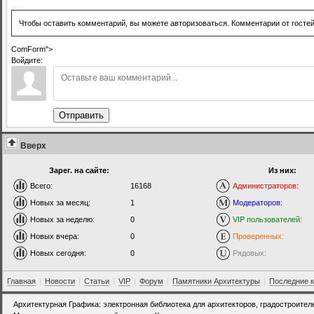
Чтобы оставить комментарий, вы можете авторизоваться. Комментарии от госте
ComForm">
Войдите:
Отправить
Вверх
Зарег. на сайте:
Из них:
Всего:
16168
Администраторов:
Новых за месяц:
1
Модераторов:
Новых за неделю:
0
VIP пользователей:
Новых вчера:
0
Проверенных:
Новых сегодня:
0
Рядовых:
Главная
|
Новости
|
Статьи
|
VIP
|
Форум
|
Памятники Архитектуры
|
Последние 
Архитектурная Графика: электронная библиотека для архитекторов, градостроител