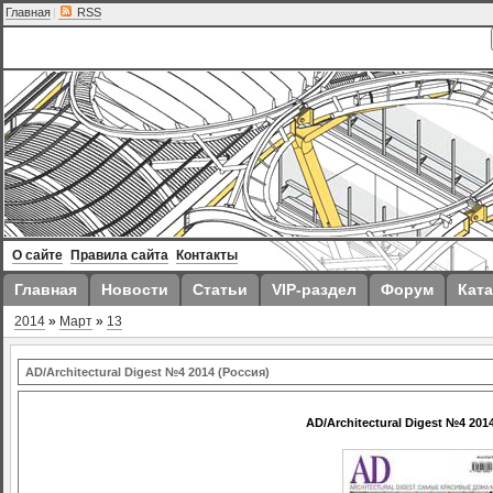
Главная
|
RSS
О сайте
Правила сайта
Контакты
Главная
Новости
Статьи
VIP-раздел
Форум
Ката
2014
»
Март
»
13
AD/Architecturаl Digest №4 2014 (Россия)
AD/Architecturаl Digest №4 201