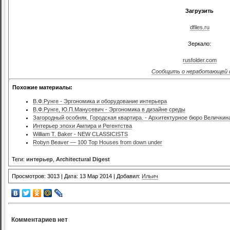
Загрузить
dfiles.ru
Зеркало:
rusfolder.com
Сообщить о неработающей 
Похожие материалы:
В.Ф.Рунге - Эргономика и оборудование интерьера
В.Ф.Рунге, Ю.П.Манусевич - Эргономика в дизайне среды
Загородный особняк. Городская квартира. - Архитектурное бюро Величкин
Интерьер эпохи Ампира и Регентства
William T. Baker - NEW CLASSICISTS
Robyn Beaver — 100 Top Houses from down under
Теги:
интерьер
,
Architectural Digest
Просмотров: 3013 | Дата: 13 Мар 2014 | Добавил:
Ильич
Комментариев нет