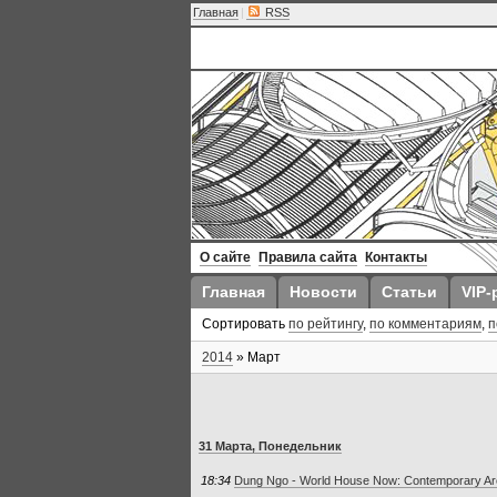
Главная
|
RSS
О сайте
Правила сайта
Контакты
Главная
Новости
Статьи
VIP-
Сортировать
по рейтингу
,
по комментариям
,
п
2014
»
Март
31 Марта, Понедельник
18:34
Dung Ngo - World House Now: Contemporary Arch