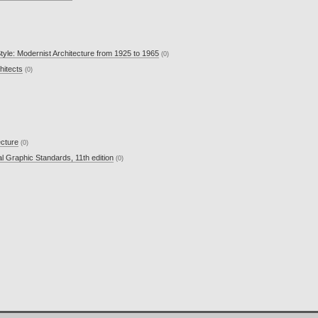
Style: Modernist Architecture from 1925 to 1965
(0)
hitects
(0)
ecture
(0)
al Graphic Standards, 11th edition
(0)