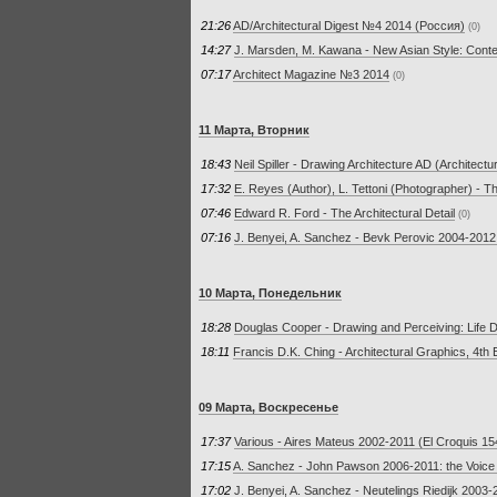
21:26
AD/Architecturаl Digest №4 2014 (Россия)
(0)
14:27
J. Marsden, M. Kawana - New Asian Style: Conte
07:17
Architect Magazine №3 2014
(0)
11 Марта, Вторник
18:43
Neil Spiller - Drawing Architecture AD (Architectu
17:32
E. Reyes (Author), L. Tettoni (Photographer) - T
07:46
Edward R. Ford - The Architectural Detail
(0)
07:16
J. Benyei, A. Sanchez - Bevk Perovic 2004-2012 
10 Марта, Понедельник
18:28
Douglas Cooper - Drawing and Perceiving: Life D
18:11
Francis D.K. Ching - Architectural Graphics, 4th E
09 Марта, Воскресенье
17:37
Various - Aires Mateus 2002-2011 (El Croquis 15
17:15
A. Sanchez - John Pawson 2006-2011: the Voice o
17:02
J. Benyei, A. Sanchez - Neutelings Riedijk 2003-