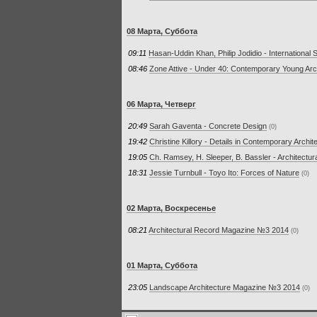
08 Марта, Суббота
09:11
Hasan-Uddin Khan, Philip Jodidio - International 
08:46
Zone Attive - Under 40: Contemporary Young Arc
06 Марта, Четверг
20:49
Sarah Gaventa - Concrete Design
(0)
19:42
Christine Killory - Details in Contemporary Archit
19:05
Ch. Ramsey, H. Sleeper, B. Bassler - Architectur
18:31
Jessie Turnbull - Toyo Ito: Forces of Nature
(0)
02 Марта, Воскресенье
08:21
Architectural Record Magazine №3 2014
(0)
01 Марта, Суббота
23:05
Landscape Architecture Magazine №3 2014
(0)