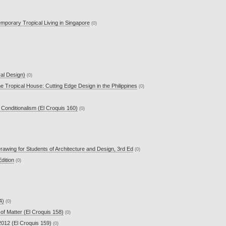
mporary Tropical Living in Singapore
(0)
ral Design)
(0)
he Tropical House: Cutting Edge Design in the Philippines
(0)
Conditionalism (El Croquis 160)
(0)
rawing for Students of Architecture and Design, 3rd Ed
(0)
dition
(0)
4)
(0)
f Matter (El Croquis 158)
(0)
2012 (El Croquis 159)
(0)