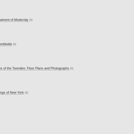
Raiment of Modernity
(0)
orldwide
(0)
 of the Twenties: Floor Plans and Photographs
(0)
dings of New York
(0)