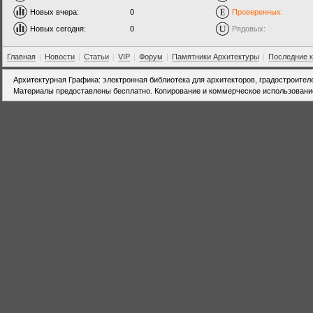
Новых вчера:
0
Проверенных:
Новых сегодня:
0
Рядовых:
Главная
|
Новости
|
Статьи
|
VIP
|
Форум
|
Памятники Архитектуры
|
Последние 
Архитектурная Графика: электронная библиотека для архитекторов, градостроител
Материалы предоставлены бесплатно. Копирование и коммерческое использовани