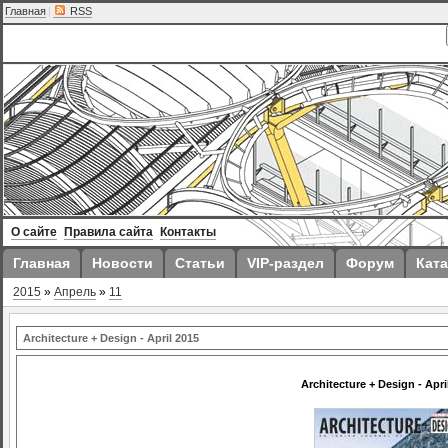
Главная
|
RSS
О сайте
Правила сайта
Контакты
Главная
Новости
Статьи
VIP-раздел
Форум
Ката
2015
»
Апрель
»
11
Architecture + Design - April 2015
Architecture + Design - Apri