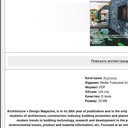
Показать иллюстрац
Категория:
Журналы
Издание:
Media Transasia G
Формат:
PDF
Объем:
126 стр.
Качество:
E-book
Размер:
33 MB
Architecture + Design Magazine, is in its 26th year of publication and is the only
students of architecture, construction industry, building promoters and planne
modern trends in building technology, research and development in the pr
environmental issues, product and material information, etc. Focused at an e