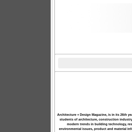
Architecture + Design Magazine, is in its 26th ye
students of architecture, construction industr
modern trends in building technology, res
environmental issues, product and material in