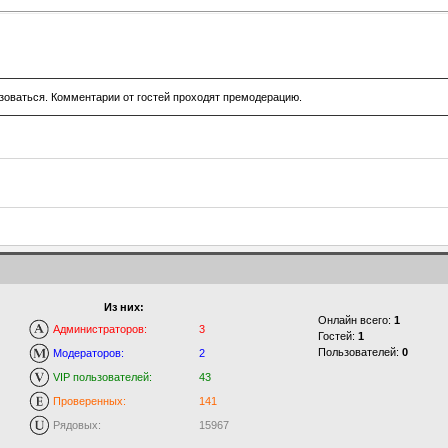
зоваться. Комментарии от гостей проходят премодерацию.
Из них:
Онлайн всего:
1
Администраторов:
3
Гостей:
1
Пользователей:
0
Модераторов:
2
VIP пользователей:
43
Проверенных:
141
Рядовых:
15967