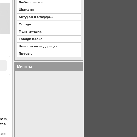
Любительское
Шрифты
Антураж и Стаффаж
Метода
Мультимедиа
Foreign books
Новости на модерации
Проекты
Мини-чат
ners,
 the
ness