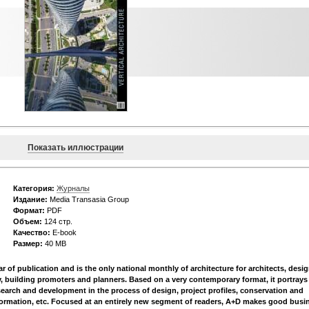
Показать иллюстрации
Категория:
Журналы
Издание:
Media Transasia Group
Формат:
PDF
Объем:
124 стр.
Качество:
E-book
Размер:
40 MB
ar of publication and is the only national monthly of architecture for architects, desig
y, building promoters and planners. Based on a very contemporary format, it portrays
earch and development in the process of design, project profiles, conservation and
formation, etc. Focused at an entirely new segment of readers, A+D makes good busi