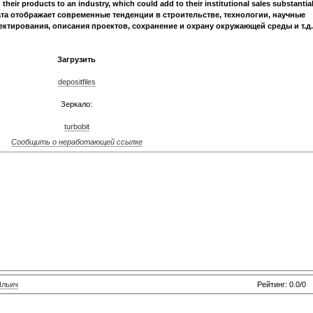
heir products to an industry, which could add to their institutional sales substantial
а отображает современные тенденции в строительстве, технологии, научные
ектирования, описания проектов, сохранение и охрану окружающей среды и т.д.
Загрузить
depositfiles
Зеркало:
turbobit
Сообщить о неработающей ссылке
Ильич
Рейтинг: 0.0/0