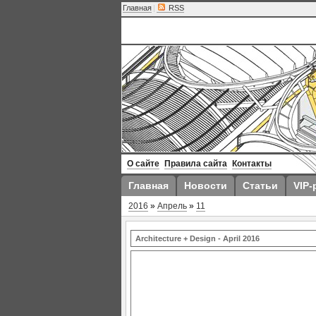
Главная
|
RSS
О сайте
Правила сайта
Контакты
Главная
Новости
Статьи
VIP-
2016
»
Апрель
»
11
Architecture + Design - April 2016