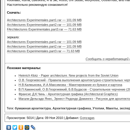
Настоятельно рекомендую ознакомится!
Скачать:
Architectures Experimentales.part1.rar — 101.09 MB
Architectures Experimentales.part2.rar — 101.09 MB
FArchitectures Experimentales.part3.rar — 71.63 MB
зеркало:
Architectures Experimentales.part1.rar — 101.09 MB
Architectures Experimentales.part2.rar — 101.09 MB
Architectures Experimentales.part3.rar — 71.63 MB
Сообщить о неработающей 
Похожие материалы:
Heinrich Klotz - Paper architecture. New projects from the Soviet Union
О.В. Георгиевский - Правила выполнения архитектурно-строительных чер
Н.В.Калмыкова, И.А.Максимова - Макетирование из бумаги и картона
В.П.Каминский, О.В.Георгиевкий, Б.В.Будасов - Строительное черчение (20
Франсис Д.К.Чинь - Архитектурная графика (Architectural Graphics)
Магали Дельгадо Янес, Эрнест Редондо Домингез - Рисунок для архитект
Теги:
бумажная архитектура
,
Архитектурная графика
,
Утопии
,
Макеты
,
экспе
Просмотров: 5014 | Дата: 09 Ноя 2010 | Добавил:
Gonzagas