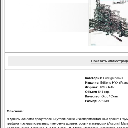
Показать иллюстрац
Категория:
Foreign books
Издание:
Editions HYX (Franc
Формат:
JPG / RAR
Объем:
641 стр.
Качество:
Отл. / Скан.
Размер:
273 MB
Описание:
В данном альбоме представлены утопические и экспериментальные проекты "бума
графика и эскизы известных и не очень архитекторов и мастерских (Acconci, Manguria
Koolhaas, Kuma, Libeskind, R & Sie, Rossi, UN Studio, Morphosis, Oosterhuis, and man