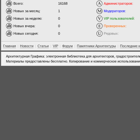
Всего:
16168
Администраторов:
Новых за месяц:
1
Модераторов:
Новых за неделю:
0
VIP пользователей:
Новых вчера:
0
Проверенных:
Новых сегодня:
0
Рядовых:
Главная
|
Новости
|
Статьи
|
VIP
|
Форум
|
Памятники Архитектуры
|
Последние 
Архитектурная Графика: электронная библиотека для архитекторов, градостроител
Материалы предоставлены бесплатно. Копирование и коммерческое использовани