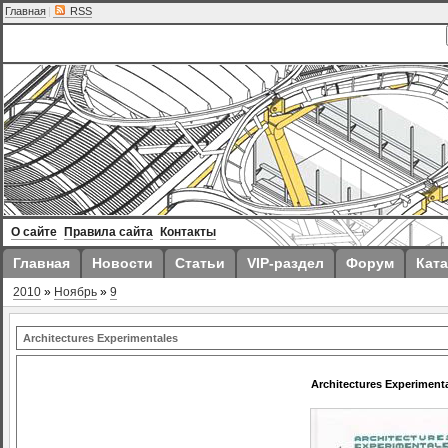
Главная
|
RSS
О сайте
Правила сайта
Контакты
Главная
Новости
Статьи
VIP-раздел
Форум
Ката
2010
»
Ноябрь
»
9
Architectures Experimentales
Architectures Experiment