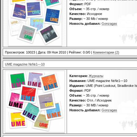
Формат:
PDF
Объем:
~ 35 cтр. / номер
Качество:
Исходное
Размер:
~ 30 Mb / номер
Новость добавил:
Gonzagas
Просмотров: 10023 | Дата:
09 Ноя 2010
| Рейтинг: 0.0/0 |
Комментарии (2)
UME magazine №№1—10
Категория:
Журналы
Название:
UME magazine №№1—10
Издание:
UME (Point Lookout, Stradbroke Isl
Формат:
PDF
Объем:
~ 35 cтр. / номер
Качество:
Отл. / Исходник
Размер:
~ 30 MB / номер
Новость добавил:
Gonzagas