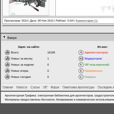
Просмотров: 5014 | Дата:
09 Ноя 2010
| Рейтинг: 5.0/4 |
Комментарии (1)
Вверх
Зарег. на сайте:
Из них:
Всего:
16168
Администраторов:
Новых за месяц:
1
Модераторов:
Новых за неделю:
0
VIP пользователей:
Новых вчера:
0
Проверенных:
Новых сегодня:
0
Рядовых:
Главная
|
Новости
|
Статьи
|
VIP
|
Форум
|
Памятники Архитектуры
|
Последние 
Архитектурная Графика: электронная библиотека для архитекторов, градостроител
Материалы предоставлены бесплатно. Копирование и коммерческое использовани