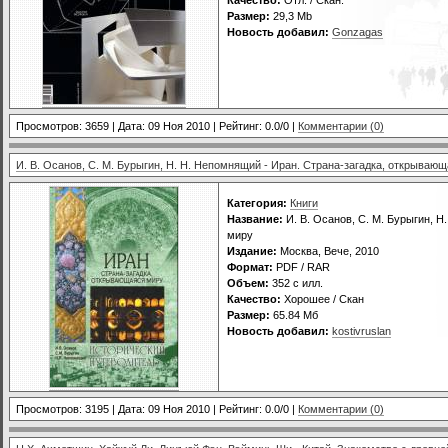
Размер:
29,3 Mb
Новость добавил:
Gonzagas
Просмотров: 3659 | Дата:
09 Ноя 2010
| Рейтинг: 0.0/0 |
Комментарии (0)
И. В. Осанов, С. М. Бурыгин, Н. Н. Непомнящий - Иран. Страна-загадка, открываю
Категория:
Книги
Название:
И. В. Осанов, С. М. Бурыгин, 
миру
Издание:
Москва, Вече, 2010
Формат:
PDF / RAR
Объем:
352 с илл.
Качество:
Хорошее / Скан
Размер:
65.84 Мб
Новость добавил:
kostivruslan
Просмотров: 3195 | Дата:
09 Ноя 2010
| Рейтинг: 0.0/0 |
Комментарии (0)