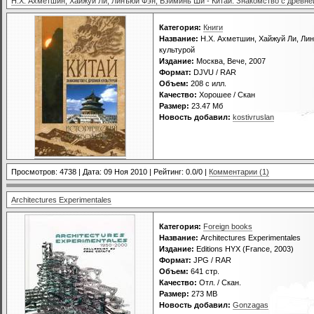
Н.Х. Ахметшин, Хайжуй Ли, Линъюй Фэн, Вэйминь Ши - Китай. Знакомство с древне
Категория:
Книги
Название:
Н.Х. Ахметшин, Хайжуй Ли, Лин
культурой
Издание:
Москва, Вече, 2007
Формат:
DJVU / RAR
Объем:
208 с илл.
Качество:
Хорошее / Скан
Размер:
23.47 Мб
Новость добавил:
kostivruslan
Просмотров: 4738 | Дата:
09 Ноя 2010
| Рейтинг: 0.0/0 |
Комментарии (1)
Architectures Experimentales
Категория:
Foreign books
Название:
Architectures Experimentales
Издание:
Editions HYX (France, 2003)
Формат:
JPG / RAR
Объем:
641 стр.
Качество:
Отл. / Скан.
Размер:
273 MB
Новость добавил:
Gonzagas