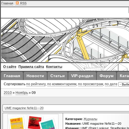
Главная
|
RSS
О сайте
Правила сайта
Контакты
Главная
Новости
Статьи
VIP-раздел
Форум
Ката
Сортировать
по рейтингу
,
по комментариям
,
по просмотрам
,
по дате
2010
»
Ноябрь
»
09
UME magazine №№11—20
Категория:
Журналы
Название:
UME magazine №№11—20
Издание:
UME (Point Lookout, Stradbroke Isl