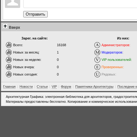
Отправить
Вверх
Зарег. на сайте:
Из них:
Всего:
16168
Администраторов:
Новых за месяц:
1
Модераторов:
Новых за неделю:
0
VIP пользователей:
Новых вчера:
0
Проверенных:
Новых сегодня:
0
Рядовых:
Главная
|
Новости
|
Статьи
|
VIP
|
Форум
|
Памятники Архитектуры
|
Последние 
Архитектурная Графика: электронная библиотека для архитекторов, градостроител
Материалы предоставлены бесплатно. Копирование и коммерческое использовани