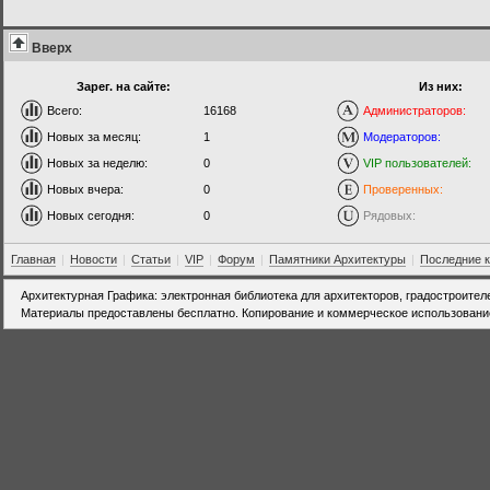
Вверх
Зарег. на сайте:
Из них:
Всего:
16168
Администраторов:
Новых за месяц:
1
Модераторов:
Новых за неделю:
0
VIP пользователей:
Новых вчера:
0
Проверенных:
Новых сегодня:
0
Рядовых:
Главная
|
Новости
|
Статьи
|
VIP
|
Форум
|
Памятники Архитектуры
|
Последние 
Архитектурная Графика: электронная библиотека для архитекторов, градостроител
Материалы предоставлены бесплатно. Копирование и коммерческое использовани