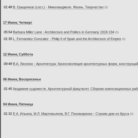
01:48
В. Гращенков (сост.) - Микеланджело. Жизнь. Творчество
(0)
17 Июня, Четверг
05:54
Barbara Miller Lane - Architecture and Politics in Germany 1918-194
(0)
01:35
L. Fernandez-Gonzalez - Philip II of Spain and the Architecture of Empire
(0)
12 Июня, Суббота
09:49
В.А. Лисенко - Архитектура: Хроноэволюция архитектурных форм, конструкци
06 Июня, Воскресенье
01:45
Академия художеств. Архитектурный факультет. Сборник композиционных раб
04 Июня, Пятница
01:31
Е.А. Ильина, М.Л. Мартемьянов, В.Г. Пономаренко - Строим дом из бруса
(0)