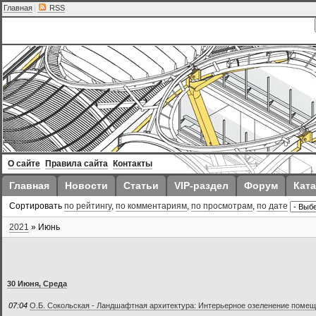
Главная
|
RSS
О сайте
Правила сайта
Контакты
Главная
Новости
Статьи
VIP-раздел
Форум
Ката
Сортировать
по рейтингу
,
по комментариям
,
по просмотрам
,
по дате
2021
»
Июнь
30 Июня, Среда
07:04
О.Б. Сокольская - Ландшафтная архитектура: Интерьерное озеленение поме