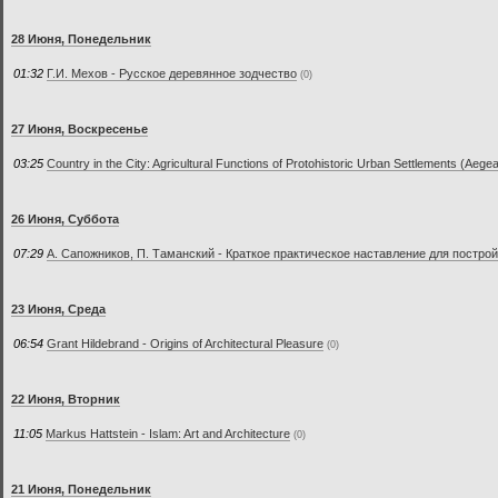
28 Июня, Понедельник
01:32
Г.И. Мехов - Русское деревянное зодчество
(0)
27 Июня, Воскресенье
03:25
Country in the City: Agricultural Functions of Protohistoric Urban Settlements (Ae
26 Июня, Суббота
07:29
А. Сапожников, П. Таманский - Краткое практическое наставление для постро
23 Июня, Среда
06:54
Grant Hildebrand - Origins of Architectural Pleasure
(0)
22 Июня, Вторник
11:05
Markus Hattstein - Islam: Art and Architecture
(0)
21 Июня, Понедельник