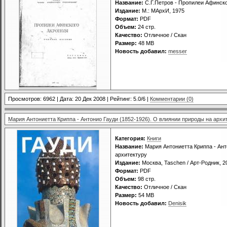
Название:
С.Г.Петров - Пропилеи Афинск
Издание:
М.: МАрхИ, 1975
Формат:
PDF
Объем:
24 стр.
Качество:
Отличное / Скан
Размер:
48 MB
Новость добавил:
messer
Просмотров: 6962 | Дата:
20 Дек 2008
| Рейтинг: 5.0/6 |
Комментарии (0)
Мария Антониетта Криппа - Антонио Гауди (1852-1926). О влиянии природы на архи
Категория:
Книги
Название:
Мария Антониетта Криппа - Ант
архитектуру
Издание:
Москва, Taschen / Арт-Родник, 2
Формат:
PDF
Объем:
98 стр.
Качество:
Отличное / Скан
Размер:
54 MB
Новость добавил:
Denisik