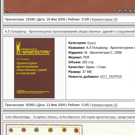
Просмотров: 19188 | Дата:
18 Фев 2009
| Рейтинг: 5.0/8 |
Комментарии (9)
А.Л.Гельфонд - Архитектурное проектирование общественных зданий и сооружений
Категория:
Книги
Название:
А.Л.Гельфонд - Архитектурное
Издание:
М.: Архитектура-С, 2006
Формат:
PDF
Объем:
282 стр.
Качество:
Удовл. / Скан
Размер:
37 MB
Новость добавил:
HOT_PEPPER
Просмотров: 30360 | Дата:
13 Фев 2009
| Рейтинг: 5.0/5 |
Комментарии (3)
John Mansbridge - Graphics History of Architecture (История архитектуры, представл