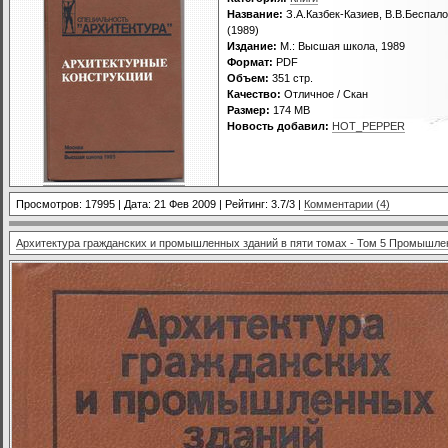
Название:
З.А.Казбек-Казиев, В.В.Беспал
(1989)
Издание:
М.: Высшая школа, 1989
Формат:
PDF
Объем:
351 стр.
Качество:
Отличное / Скан
Размер:
174 MB
Новость добавил:
HOT_PEPPER
Просмотров: 17995 | Дата:
21 Фев 2009
| Рейтинг: 3.7/3 |
Комментарии (4)
Архитектура гражданских и промышленных зданий в пяти томах - Том 5 Промышле