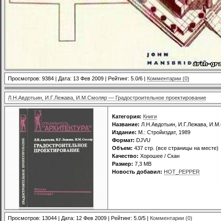
Просмотров: 9384 | Дата:
13 Фев 2009
| Рейтинг: 5.0/6 |
Комментарии (0)
Л.Н.Авдотьин, И.Г.Лежава, И.М.Смоляр — Градостроительное проектирование
Категория:
Книги
Название:
Л.Н.Авдотьин, И.Г.Лежава, И.
Издание:
М.: Стройиздат, 1989
Формат:
DJVU
Объем:
437 стр. (все страницы на месте)
Качество:
Хорошее / Скан
Размер:
7,3 MB
Новость добавил:
HOT_PEPPER
Просмотров: 13044 | Дата:
12 Фев 2009
| Рейтинг: 5.0/5 |
Комментарии (0)