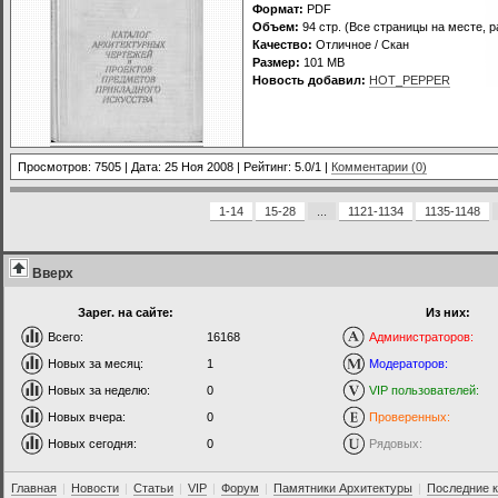
Формат:
PDF
Объем:
94 стр. (Все страницы на месте, 
Качество:
Отличное / Скан
Размер:
101 MB
Новость добавил:
HOT_PEPPER
Просмотров: 7505 | Дата:
25 Ноя 2008
| Рейтинг: 5.0/1 |
Комментарии (0)
1-14
15-28
...
1121-1134
1135-1148
Вверх
Зарег. на сайте:
Из них:
Всего:
16168
Администраторов:
Новых за месяц:
1
Модераторов:
Новых за неделю:
0
VIP пользователей:
Новых вчера:
0
Проверенных:
Новых сегодня:
0
Рядовых:
Главная
|
Новости
|
Статьи
|
VIP
|
Форум
|
Памятники Архитектуры
|
Последние 