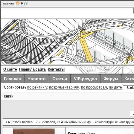
Главная
|
RSS
О сайте
Правила сайта
Контакты
Главная
Новости
Статьи
VIP-раздел
Форум
Ката
Сортировать
по рейтингу
,
по комментариям
,
по просмотрам
,
по дате
Книги
З.А.Казбек-Казиев, В.В.Беспалов, Ю.А.Дыховичный и др. - Архитектурные конструкц
Категория:
Книги