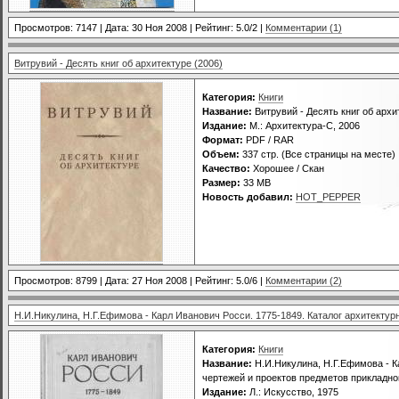
Просмотров: 7147 | Дата:
30 Ноя 2008
| Рейтинг: 5.0/2 |
Комментарии (1)
Витрувий - Десять книг об архитектуре (2006)
Категория:
Книги
Название:
Витрувий - Десять книг об архи
Издание:
М.: Архитектура-С, 2006
Формат:
PDF / RAR
Объем:
337 стр. (Все страницы на месте)
Качество:
Хорошее / Скан
Размер:
33 MB
Новость добавил:
HOT_PEPPER
Просмотров: 8799 | Дата:
27 Ноя 2008
| Рейтинг: 5.0/6 |
Комментарии (2)
Н.И.Никулина, Н.Г.Ефимова - Карл Иванович Росси. 1775-1849. Каталог архитектур
Категория:
Книги
Название:
Н.И.Никулина, Н.Г.Ефимова - К
чертежей и проектов предметов прикладно
Издание:
Л.: Искусство, 1975