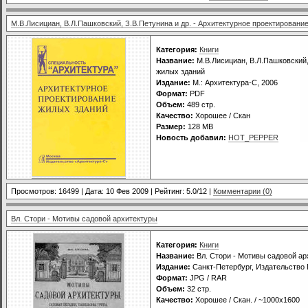
М.В.Лисициан, В.Л.Пашковский, З.В.Петунина и др. - Архитектурное проектировани
Категория:
Книги
Название:
М.В.Лисициан, В.Л.Пашковский,
жилых зданий
Издание:
М.: Архитектура-С, 2006
Формат:
PDF
Объем:
489 стр.
Качество:
Хорошее / Скан
Размер:
128 MB
Новость добавил:
HOT_PEPPER
Просмотров: 16499 | Дата:
10 Фев 2009
| Рейтинг: 5.0/12 |
Комментарии (0)
Вл. Стори - Мотивы садовой архитектуры
Категория:
Книги
Название:
Вл. Стори - Мотивы садовой ар
Издание:
Санкт-Петербург, Издательство 
Формат:
JPG / RAR
Объем:
32 стр.
Качество:
Хорошее / Скан. / ~1000x1600