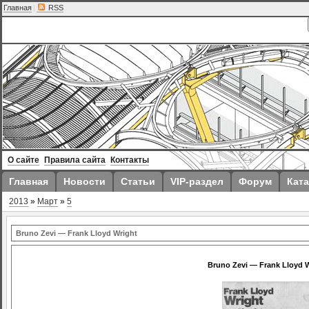
Главная
|
RSS
О сайте
Правила сайта
Контакты
Главная
Новости
Статьи
VIP-раздел
Форум
Ката
2013
»
Март
»
5
Bruno Zevi — Frank Lloyd Wright
Bruno Zevi — Frank Lloyd 