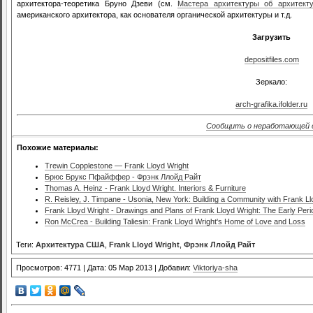
архитектора-теоретика Бруно Дзеви (см.
Мастера архитектуры об архитекту
американского архитектора, как основателя органической архитектуры и т.д.
Загрузить
depositfiles.com
Зеркало:
arch-grafika.ifolder.ru
Сообщить о неработающей 
Похожие материалы:
Trewin Copplestone — Frank Lloyd Wright
Брюс Брукс Пфайффер - Фрэнк Ллойд Райт
Thomas A. Heinz - Frank Lloyd Wright. Interiors & Furniture
R. Reisley, J. Timpane - Usonia, New York: Building a Community with Frank Ll
Frank Lloyd Wright - Drawings and Plans of Frank Lloyd Wright: The Early Per
Ron McCrea - Building Taliesin: Frank Lloyd Wright's Home of Love and Loss
Теги:
Архитектура США
,
Frank Lloyd Wright
,
Фрэнк Ллойд Райт
Просмотров: 4771 | Дата: 05 Мар 2013 | Добавил:
Viktoriya-sha