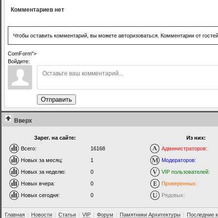
Комментариев нет
Чтобы оставить комментарий, вы можете авторизоваться. Комментарии от госте
ComForm">
Войдите:
Отправить
Вверх
Зарег. на сайте:
Из них:
Всего:
16168
Администраторов:
Новых за месяц:
1
Модераторов:
Новых за неделю:
0
VIP пользователей:
Новых вчера:
0
Проверенных:
Новых сегодня:
0
Рядовых:
Главная
|
Новости
|
Статьи
|
VIP
|
Форум
|
Памятники Архитектуры
|
Последние 