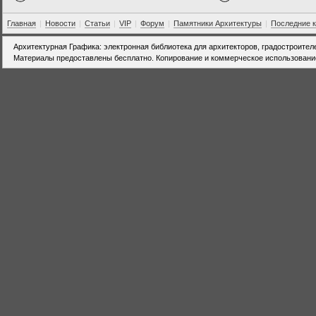
Главная
|
Новости
|
Статьи
|
VIP
|
Форум
|
Памятники Архитектуры
|
Последние 
Архитектурная Графика: электронная библиотека для архитекторов, градостроител
Материалы предоставлены бесплатно. Копирование и коммерческое использовани