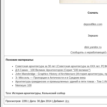
Скачать
depositfiles.com
Зеркало
disk.yandex.ru
Сообщить о неработающей 
Похожие материалы:
Советская архитектура за 30 лет (Советская архитектура за XXX лет. РС
Д.К.Самин - 100 Великих Архитекторов (Серия "100 великих")
John Mansbridge - Graphics History of Architecture (История архитектуры, 
Э. Мёссель — Пропорции в Античности и в Средние века
Архитектура гражданских и промышленных зданий в пяти томах - Том 1 И
Niemeyer 100
Теги:
История архитектуры
,
Кельнский собор
Просмотров: 2281 | Дата: 30 Дек 2014 | Добавил:
Arx