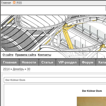
Главная
|
RSS
О сайте
Правила сайта
Контакты
Главная
Новости
Статьи
VIP-раздел
Форум
Ката
2014
»
Декабрь
»
30
Der Kölner Dom
Der Kölner Dom