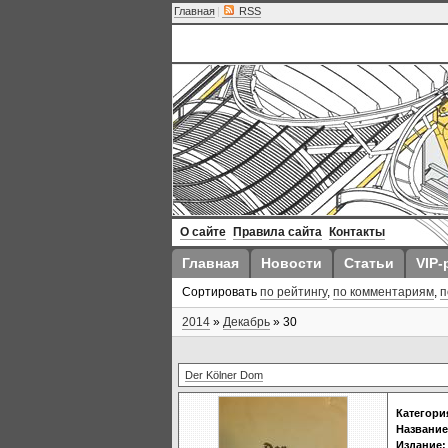
Главная
|
RSS
О сайте
Правила сайта
Контакты
Главная
Новости
Статьи
VIP-
Сортировать
по рейтингу
,
по комментариям
,
п
2014
»
Декабрь
»
30
Der Kölner Dom
Категори
Название
Издание: