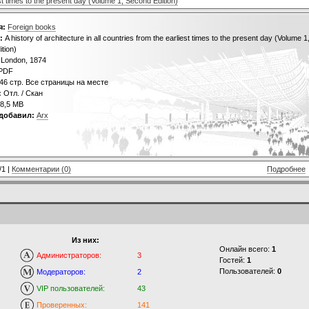
iest times to the present day (Volume 1, Second Edition)
я:
Foreign books
:
A history of architecture in all countries from the earliest times to the present day (Volume 1
tion)
London, 1874
PDF
46 стр. Все страницы на месте
:
Отл. / Скан
8,5 MB
добавил:
Arx
/1 |
Комментарии (0)
Подробнее
Из них:
Онлайн всего:
1
Администраторов:
3
Гостей:
1
Пользователей:
0
Модераторов:
2
VIP пользователей:
43
Проверенных:
141