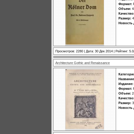
Формат:
Объем:
4
Качество
Размер:
4
Новость 
Просмотров: 2280 | Дата:
30 Дек 2014
| Рейтинг: 5.0
Architecture Gothic and Renaissance
Категори
Название
Издание:
Формат:
Объем:
2
Качество
Размер:
3
Новость 