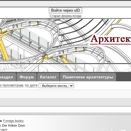
Войти через uID
Старая форма входа
раздел
Форум
Каталог
Памятники архитектуры
о просмотрам
,
по дате
я:
Foreign books
:
Der Kölner Dom
1922