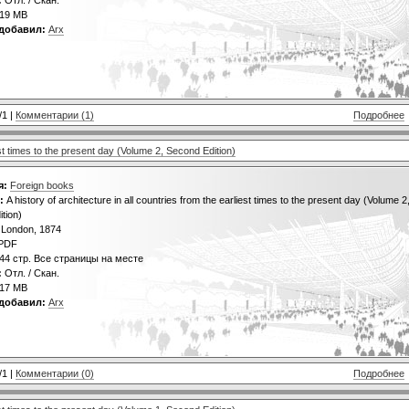
19 MB
добавил:
Arx
/1 |
Комментарии (1)
Подробнее
iest times to the present day (Volume 2, Second Edition)
я:
Foreign books
:
A history of architecture in all countries from the earliest times to the present day (Volume 2
tion)
London, 1874
PDF
44 стр. Все страницы на месте
:
Отл. / Скан.
17 MB
добавил:
Arx
/1 |
Комментарии (0)
Подробнее