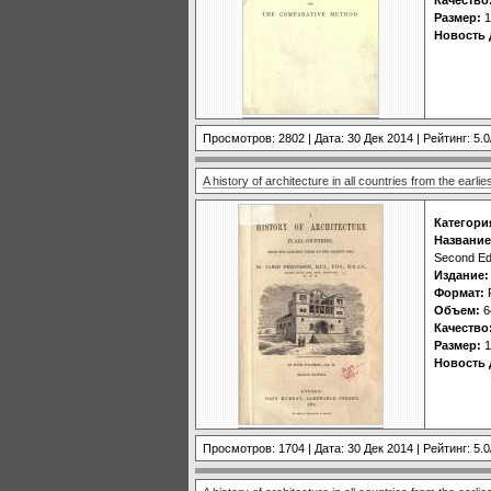
Размер:
1
Новость 
Просмотров: 2802 | Дата:
30 Дек 2014
| Рейтинг: 5.0
A history of architecture in all countries from the earl
Категори
Название
Second Edi
Издание:
Формат:
Объем:
6
Качество
Размер:
1
Новость 
Просмотров: 1704 | Дата:
30 Дек 2014
| Рейтинг: 5.0