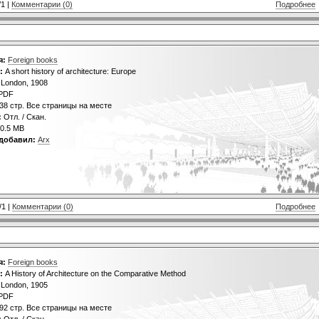
/1 |
Комментарии (0)
Подробнее
я:
Foreign books
:
A short history of architecture: Europe
London, 1908
PDF
38 стр. Все страницы на месте
:
Отл. / Скан.
0.5 MB
добавил:
Arx
/1 |
Комментарии (0)
Подробнее
я:
Foreign books
:
A History of Architecture on the Comparative Method
London, 1905
PDF
92 стр. Все страницы на месте
:
Отл. / Скан.