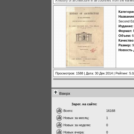
A history of architecture in all countries from the earl
Категори
Название
Second Edi
Издание:
Формат:
Объем:
6
Качество
Размер:
9
Новость 
Просмотров: 1588 | Дата:
30 Дек 2014
| Рейтинг: 5.0
Вверх
Зарег. на сайте:
Всего:
16168
Новых за месяц:
1
Новых за неделю:
0
Новых вчера:
0