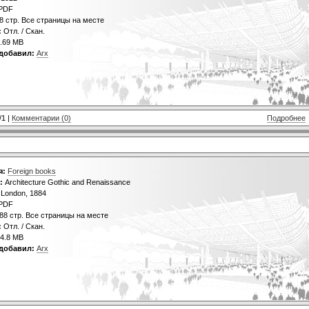
PDF
8 стр. Все страницы на месте
:
Отл. / Скан.
.69 MB
добавил:
Arx
/1 |
Комментарии (0)
Подробнее
я:
Foreign books
:
Architecture Gothic and Renaissance
London, 1884
PDF
88 стр. Все страницы на месте
:
Отл. / Скан.
4.8 MB
добавил:
Arx