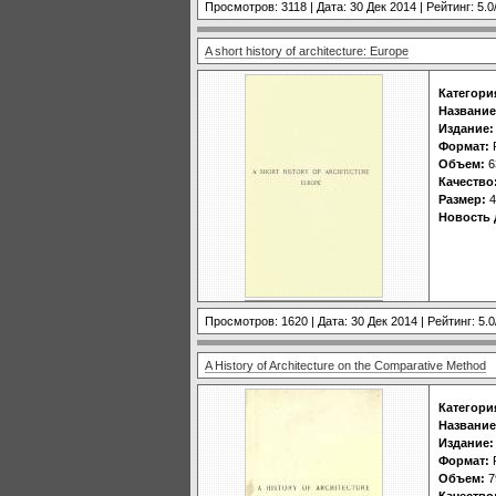
Просмотров: 3118 | Дата:
30 Дек 2014
| Рейтинг: 5.0
A short history of architecture: Europe
Категори
Название
Издание:
Формат:
Объем:
6
Качество
Размер:
4
Новость 
Просмотров: 1620 | Дата:
30 Дек 2014
| Рейтинг: 5.0
A History of Architecture on the Comparative Method
Категори
Название
Издание:
Формат:
Объем:
7
Качество