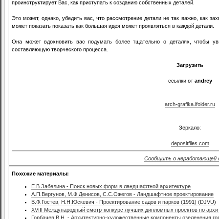
проинструктирует Вас, как приступать к созданию собственных деталей.
Это может, однако, убедить вас, что рассмотрение детали не так важно, как за
может показать показать как большая идея может проявляться в каждой детали.
Она может вдохновить вас подумать более тщательно о деталях, чтобы ув
составляющую творческого процесса.
Загрузить
ссылки от
andrey
arch-grafika.ifolder.ru
Зеркало:
depositfiles.com
Сообщить о неработающей 
Похожие материалы:
Е.В.Забелина - Поиск новых форм в ландшафтной архитектуре
А.П.Вергунов, М.Ф.Денисов, С.С.Ожегов - Ландшафтное проектирование
В.Ф.Гостев, Н.Н.Юскевич - Проектирование садов и парков (1991) (DJVU)
XVIII Международный смотр-конкурс лучших дипломных проектов по архит
Горбачев В.Н. - Архитектурно-художественные компоненты озеленения го