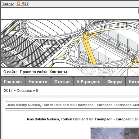
Главная
|
RSS
О сайте
Правила сайта
Контакты
Главная
Новости
Статьи
VIP-раздел
Форум
Ката
2012
»
Февраль
»
8
Jens Balsby Nielsen, Torben Dam and Ian Thompson - European Landscape Archite
Jens Balsby Nielsen, Torben Dam and Ian Thompson - European Landsc