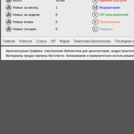
Всего:
16168
Администраторов:
Новых за месяц:
1
Модераторов:
Новых за неделю:
0
VIP пользователей:
Новых вчера:
0
Проверенных:
Новых сегодня:
0
Рядовых:
Главная
|
Новости
|
Статьи
|
VIP
|
Форум
|
Памятники Архитектуры
|
Последние 
Архитектурная Графика: электронная библиотека для архитекторов, градостроител
Материалы предоставлены бесплатно. Копирование и коммерческое использовани