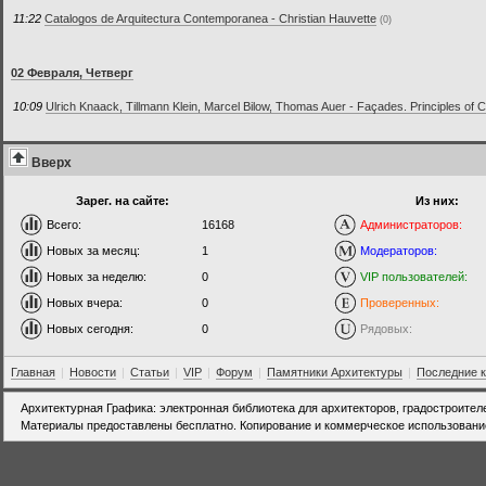
11:22
Catalogos de Arquitectura Contemporanea - Christian Hauvette
(0)
02 Февраля, Четверг
10:09
Ulrich Knaack, Tillmann Klein, Marcel Bilow, Thomas Auer - Façades. Principles of 
Вверх
Зарег. на сайте:
Из них:
Всего:
16168
Администраторов:
Новых за месяц:
1
Модераторов:
Новых за неделю:
0
VIP пользователей:
Новых вчера:
0
Проверенных:
Новых сегодня:
0
Рядовых:
Главная
|
Новости
|
Статьи
|
VIP
|
Форум
|
Памятники Архитектуры
|
Последние 
Архитектурная Графика: электронная библиотека для архитекторов, градостроител
Материалы предоставлены бесплатно. Копирование и коммерческое использовани