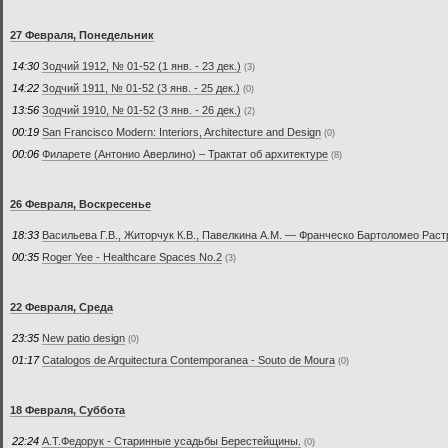
27 Февраля, Понедельник
14:30
Зодчий 1912, № 01-52 (1 янв. - 23 дек.)
(3)
14:22
Зодчий 1911, № 01-52 (3 янв. - 25 дек.)
(0)
13:56
Зодчий 1910, № 01-52 (3 янв. - 26 дек.)
(2)
00:19
San Francisco Modern: Interiors, Architecture and Design
(0)
00:06
Филарете (Антонио Аверлино) – Трактат об архитектуре
(8)
26 Февраля, Воскресенье
18:33
Васильева Г.В., Житорчук К.В., Павелкина А.М. — Франческо Бартоломео Раст
00:35
Roger Yee - Healthcare Spaces No.2
(3)
22 Февраля, Среда
23:35
New patio design
(0)
01:17
Catalogos de Arquitectura Contemporanea - Souto de Moura
(0)
18 Февраля, Суббота
22:24
А.Т.Федорук - Старинные усадьбы Берестейщины.
(0)