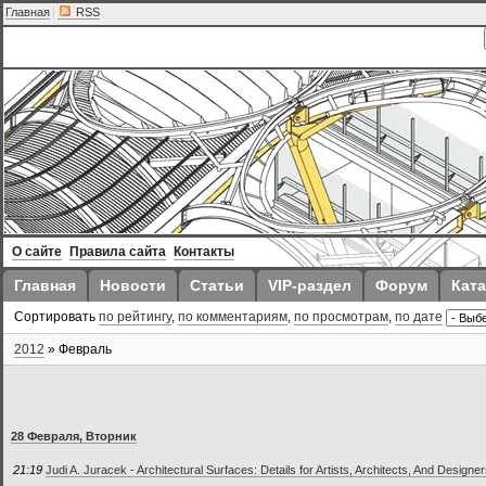
Главная
|
RSS
О сайте
Правила сайта
Контакты
Главная
Новости
Статьи
VIP-раздел
Форум
Ката
Сортировать
по рейтингу
,
по комментариям
,
по просмотрам
,
по дате
2012
»
Февраль
28 Февраля, Вторник
21:19
Judi A. Juracek - Architectural Surfaces: Details for Artists, Architects, And Designe