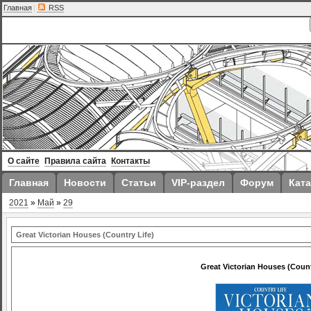
Главная
|
RSS
О сайте
Правила сайта
Контакты
Главная
Новости
Статьи
VIP-раздел
Форум
Ката
2021
»
Май
»
29
Great Victorian Houses (Country Life)
Great Victorian Houses (Count