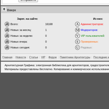
Вверх
Зарег. на сайте:
Из них:
Всего:
16168
Администраторов:
Новых за месяц:
1
Модераторов:
Новых за неделю:
0
VIP пользователей:
Новых вчера:
0
Проверенных:
Новых сегодня:
0
Рядовых:
Главная
|
Новости
|
Статьи
|
VIP
|
Форум
|
Памятники Архитектуры
|
Последние 
Архитектурная Графика: электронная библиотека для архитекторов, градостроител
Материалы предоставлены бесплатно. Копирование и коммерческое использовани