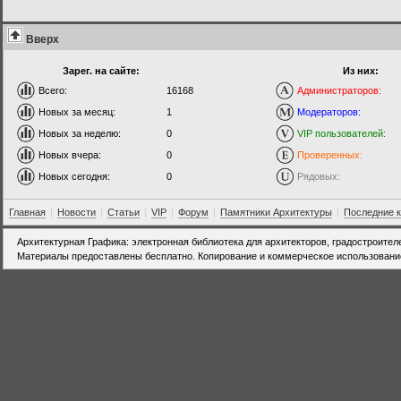
Вверх
Зарег. на сайте:
Из них:
Всего:
16168
Администраторов:
Новых за месяц:
1
Модераторов:
Новых за неделю:
0
VIP пользователей:
Новых вчера:
0
Проверенных:
Новых сегодня:
0
Рядовых:
Главная
|
Новости
|
Статьи
|
VIP
|
Форум
|
Памятники Архитектуры
|
Последние 
Архитектурная Графика: электронная библиотека для архитекторов, градостроител
Материалы предоставлены бесплатно. Копирование и коммерческое использовани