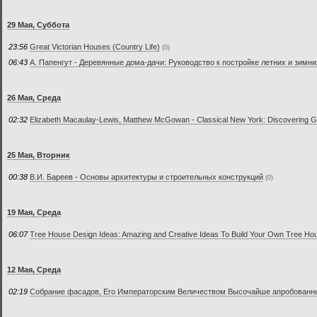
29 Мая, Суббота
23:56
Great Victorian Houses (Country Life)
(0)
06:43
А. Папенгут - Деревянные дома-дачи: Руководство к постройке летних и зимн
26 Мая, Среда
02:32
Elizabeth Macaulay-Lewis, Matthew McGowan - Classical New York: Discovering
25 Мая, Вторник
00:38
В.И. Бареев - Основы архитектуры и строительных конструкций
(0)
19 Мая, Среда
06:07
Tree House Design Ideas: Amazing and Creative Ideas To Build Your Own Tree Ho
12 Мая, Среда
02:19
Собрание фасадов, Его Императорским Величеством Высочайше апробованны