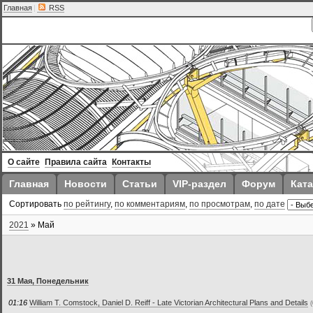
Главная
|
RSS
О сайте
Правила сайта
Контакты
Главная
Новости
Статьи
VIP-раздел
Форум
Ката
Сортировать
по рейтингу
,
по комментариям
,
по просмотрам
,
по дате
2021
»
Май
31 Мая, Понедельник
01:16
William T. Comstock, Daniel D. Reiff - Late Victorian Architectural Plans and Details
(