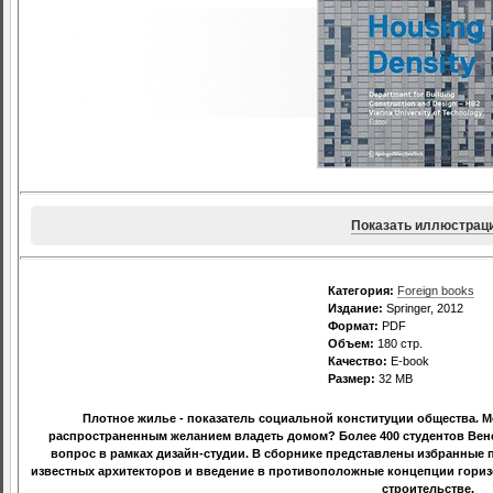
Показать иллюстрац
Категория:
Foreign books
Издание:
Springer, 2012
Формат:
PDF
Объем:
180 стр.
Качество:
E-book
Размер:
32 MB
Плотное жилье - показатель социальной конституции общества. 
распространенным желанием владеть домом? Более 400 студентов Венс
вопрос в рамках дизайн-студии. В сборнике представлены избранные п
известных архитекторов и введение в противоположные концепции гори
строительстве.