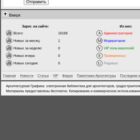
Отправить
Вверх
Зарег. на сайте:
Из них:
Всего:
16168
Администраторов:
Новых за месяц:
1
Модераторов:
Новых за неделю:
0
VIP пользователей:
Новых вчера:
0
Проверенных:
Новых сегодня:
0
Рядовых:
Главная
|
Новости
|
Статьи
|
VIP
|
Форум
|
Памятники Архитектуры
|
Последние 
Архитектурная Графика: электронная библиотека для архитекторов, градостроител
Материалы предоставлены бесплатно. Копирование и коммерческое использовани