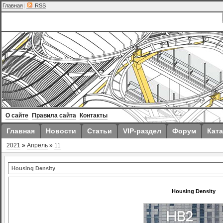
Главная
|
RSS
О сайте
Правила сайта
Контакты
Главная
Новости
Статьи
VIP-раздел
Форум
Ката
2021
»
Апрель
»
11
Housing Density
Housing Density