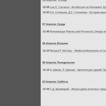
02:58
Luis E. Carranza - Architecture as Revolution: E
02:40
К.А. Соловьев, Д.С. Степанова - История архи
07 Апреля, Среда
01:48
Romanesque Patrons and Processes: Design and 
06 Апреля, Вторник
01:29
Richard P. McClary - Medieval Monuments of Cent
05 Апреля, Понедельник
01:18
А. Шипов, Л. Шипова - Архитектура зданий: 
03 Апреля, Суббота
01:44
С.Д. Крыжицкий - Жилые дома античных городов 