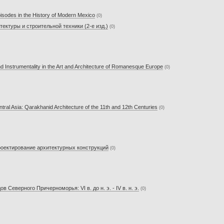
pisodes in the History of Modern Mexico
(0)
тектуры и строительной техники (2-е изд.)
(0)
Instrumentality in the Art and Architecture of Romanesque Europe
(0)
ral Asia: Qarakhanid Architecture of the 11th and 12th Centuries
(0)
Проектирование архитектурных конструкций
(0)
Северного Причерноморья: VI в. до н. э. - IV в. н. э.
(0)