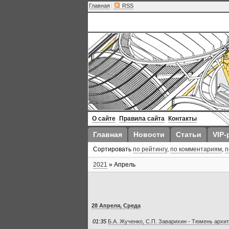
Главная
|
RSS
О сайте
Правила сайта
Контакты
Главная
Новости
Статьи
VIP-
Сортировать
по рейтингу
,
по комментариям
,
п
2021
»
Апрель
28 Апреля, Среда
01:35
Б.А. Жученко, С.П. Заварихин - Тюмень архи