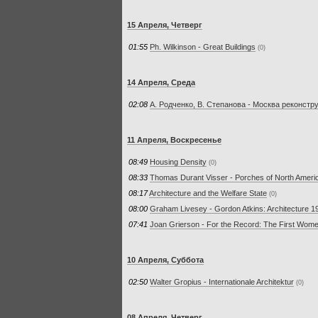
15 Апреля, Четверг
01:55
Ph. Wilkinson - Great Buildings
(0)
14 Апреля, Среда
02:08
А. Родченко, В. Степанова - Москва реконст
11 Апреля, Воскресенье
08:49
Housing Density
(0)
08:33
Thomas Durant Visser - Porches of North Ameri
08:17
Architecture and the Welfare State
(0)
08:00
Graham Livesey - Gordon Atkins: Architecture 1
07:41
Joan Grierson - For the Record: The First Wome
10 Апреля, Суббота
02:50
Walter Gropius - Internationale Architektur
(0)
08 Апреля, Четверг