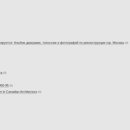
руируется: Альбом диаграмм, топосхем и фотографий по реконструкции гор. Москвы
(0)
ca
(0)
960-95
(0)
n in Canadian Architecture
(0)