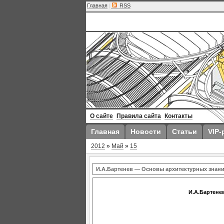
Главная
|
RSS
О сайте
Правила сайта
Контакты
Главная
Новости
Статьи
VIP-
2012
»
Май
»
15
И.А.Бартенев — Основы архитектурных знани
И.А.Бартене