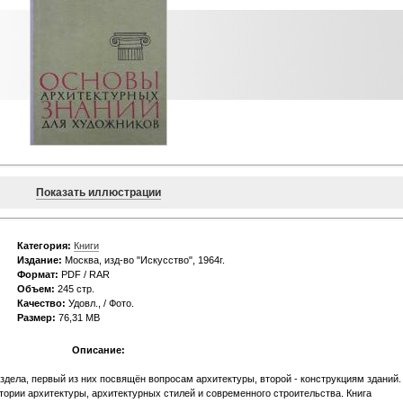
Показать иллюстрации
Категория:
Книги
Издание:
Москва, изд-во "Искусство", 1964г.
Формат:
PDF / RAR
Объем:
245 стр.
Качество:
Удовл., / Фото.
Размер:
76,31 MB
Описание:
аздела, первый из них посвящён вопросам архитектуры, второй - конструкциям зданий.
тории архитектуры, архитектурных стилей и современного строительства. Книга