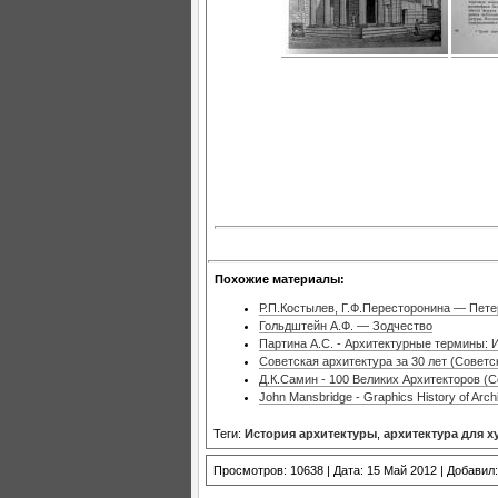
Похожие материалы:
Р.П.Костылев, Г.Ф.Пересторонина — Петер
Гольдштейн А.Ф. — Зодчество
Партина А.С. - Архитектурные термины:
Советская архитектура за 30 лет (Советс
Д.К.Самин - 100 Великих Архитекторов (С
John Mansbridge - Graphics History of Ar
Теги:
История архитектуры
,
архитектура для 
Просмотров: 10638 | Дата: 15 Май 2012 | Добавил