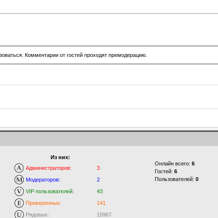
зоваться. Комментарии от гостей проходят премодерацию.
Из них:
Онлайн всего:
6
Администраторов:
3
Гостей:
6
Пользователей:
0
Модераторов:
2
VIP пользователей:
43
Проверенных:
141
Рядовых:
15967