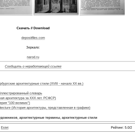
Скачать // Download
depositfiles.com
Зеркало:
narod.ru
Сообщить о неработающей ссылке
бургские архитектурные стили (XVIII - начало XX вв.)
 Иллюстрированный словарь
кая архитектура за XXX лет. РСФСР)
ерия "100 великих")
chitecture (История архитектуры, представленная в графике)
художников
,
архитектурные термины
,
архитектурные стили
:
Estet
Рейтинг: 5.0/2