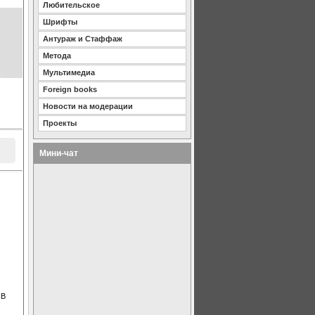
Любительское
Шрифты
Антураж и Стаффаж
Метода
Мультимедиа
Foreign books
Новости на модерации
Проекты
Мини-чат
 В