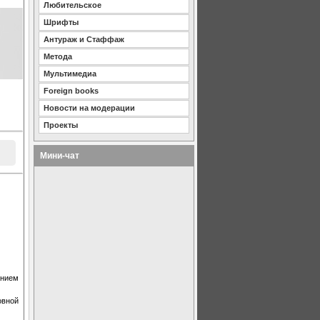
Любительское
Шрифты
Антураж и Стаффаж
Метода
Мультимедиа
Foreign books
Новости на модерации
Проекты
Мини-чат
анием
овной