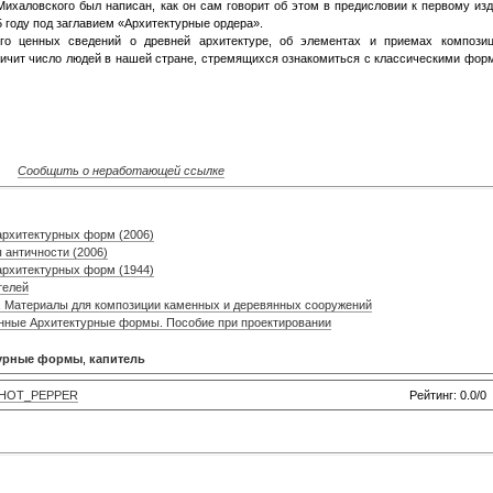
Михаловского был написан, как он сам говорит об этом в предисловии к первому из
5 году под заглавием «Архитектурные ордера».
ого ценных сведений о древней архитектуре, об элементах и приемах компози
еличит число людей в нашей стране, стремящихся ознакомиться с классическими фор
Сообщить о неработающей ссылке
архитектурных форм (2006)
 античности (2006)
архитектурных форм (1944)
телей
ы. Материалы для композиции каменных и деревянных сооружений
янные Архитектурные формы. Пособие при проектировании
турные формы
,
капитель
HOT_PEPPER
Рейтинг: 0.0/0