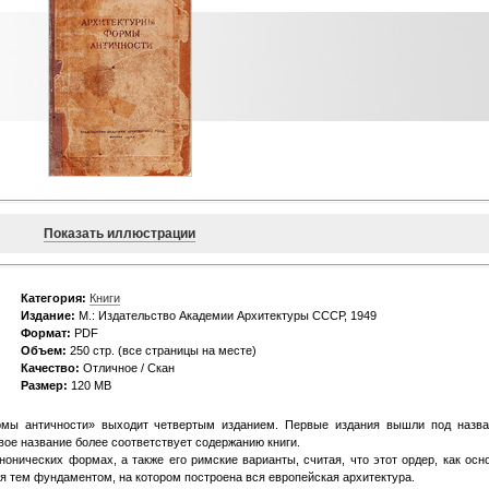
Показать иллюстрации
Категория:
Книги
Издание:
М.: Издательство Академии Архитектуры СССР, 1949
Формат:
PDF
Объем:
250 стр. (все страницы на месте)
Качество:
Отличное / Скан
Размер:
120 MB
ормы античности» выходит четвертым изданием. Первые издания вышли под назв
ое название более соответствует содержанию книги.
анонических формах, а также его римские варианты, считая, что этот ордер, как осн
я тем фундаментом, на котором построена вся европейская архитектура.