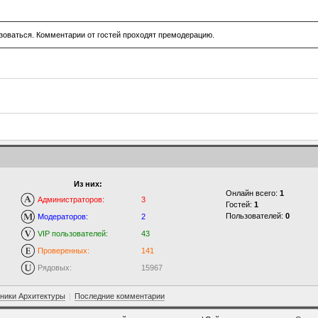
зоваться. Комментарии от гостей проходят премодерацию.
Из них:
Онлайн всего:
1
Администраторов:
3
Гостей:
1
Пользователей:
0
Модераторов:
2
VIP пользователей:
43
Проверенных:
141
Рядовых:
15967
ники Архитектуры
|
Последние комментарии