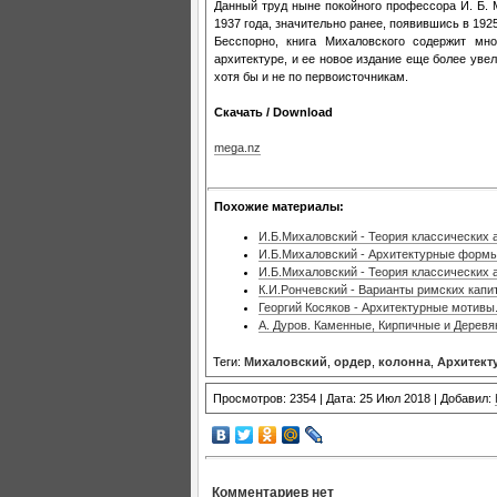
Данный труд ныне покойного профессора И. Б. 
1937 года, значительно ранее, появившись в 192
Бесспорно, книга Михаловского содержит мн
архитектуре, и ее новое издание еще более ув
хотя бы и не по первоисточникам.
Скачать / Download
mega.nz
Похожие материалы:
И.Б.Михаловский - Теория классических 
И.Б.Михаловский - Архитектурные формы
И.Б.Михаловский - Теория классических 
К.И.Рончевский - Варианты римских капи
Георгий Косяков - Архитектурные мотив
А. Дуров. Каменные, Кирпичные и Дерев
Теги:
Михаловский
,
ордер
,
колонна
,
Архитек
Просмотров: 2354 | Дата: 25 Июл 2018 | Добавил:
Комментариев нет