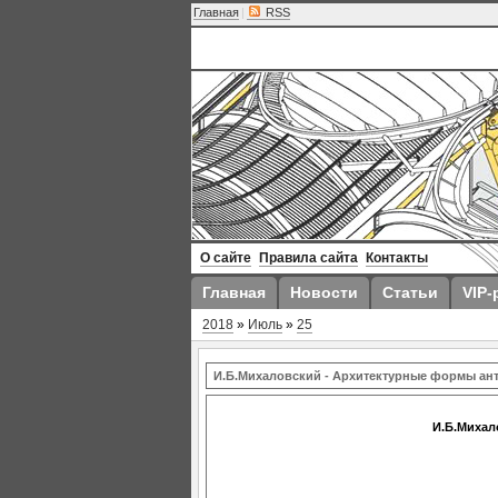
Главная
|
RSS
О сайте
Правила сайта
Контакты
Главная
Новости
Статьи
VIP-
2018
»
Июль
»
25
И.Б.Михаловский - Архитектурные формы ант
И.Б.Михал