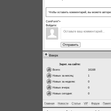
Чтобы оставить комментарий, вы можете автори
ComForm">
Войдите:
Отправить
Вверх
Зарег. на сайте:
Всего:
16168
Новых за месяц:
1
Новых за неделю:
0
Новых вчера:
0
Новых сегодня:
0
Главная
|
Новости
|
Статьи
|
VIP
|
Форум
|
Памят