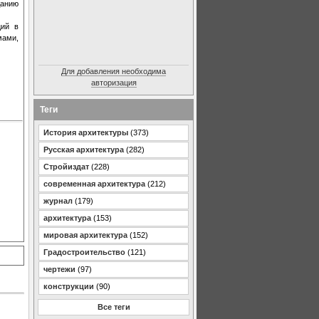
данию
ций в
мами,
Для добавления необходима
авторизация
Теги
История архитектуры
(373)
Русская архитектура
(282)
Стройиздат
(228)
современная архитектура
(212)
журнал
(179)
архитектура
(153)
мировая архитектура
(152)
Градостроительство
(121)
чертежи
(97)
конструкции
(90)
Все теги