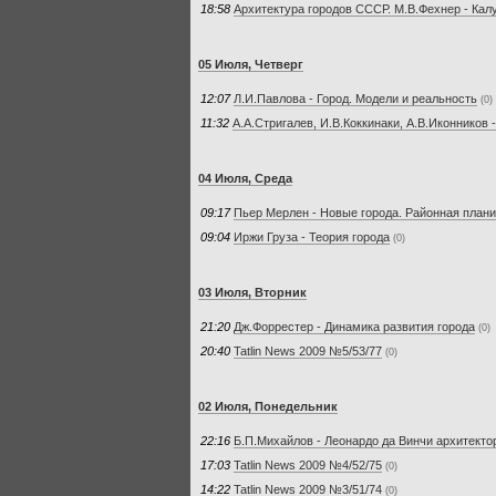
18:58
Архитектура городов СССР. М.В.Фехнер - Кал
05 Июля, Четверг
12:07
Л.И.Павлова - Город. Модели и реальность
(0)
11:32
А.А.Стригалев, И.В.Коккинаки, А.В.Иконников
04 Июля, Среда
09:17
Пьер Мерлен - Новые города. Районная плани
09:04
Иржи Груза - Теория города
(0)
03 Июля, Вторник
21:20
Дж.Форрестер - Динамика развития города
(0)
20:40
Tatlin News 2009 №5/53/77
(0)
02 Июля, Понедельник
22:16
Б.П.Михайлов - Леонардо да Винчи архитекто
17:03
Tatlin News 2009 №4/52/75
(0)
14:22
Tatlin News 2009 №3/51/74
(0)