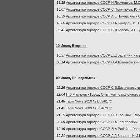
13:15
Архитектура городов СССР. Н.Лермонтов, М.
13:07
Архитектура городов СССР. С.Полупанов, Ю.
10:59
Архитектура городов СССР. А.Е.Пожарский - 
10:00
Архитектура городов СССР. Н.А.Бондарь, И.Н
09:42
Архитектура городов СССР. В.Ф.Габель, И.Н.Г
10 Июля, Вторник
18:57
Архитектура городов СССР. Д.Д.Барагин - Кал
08:14
Архитектура городов СССР. О.А.Швидковский
09 Июля, Понедельник
22:26
Архитектура городов СССР. С.В.Васильковски
22:04
Н.В.Мамаков - Город. Опыт композиционного 
21:48
Tatlin News 2010 №1/55/81
(0)
21:42
Tatlin News 2009 №6/54/79
(0)
21:25
Архитектура городов СССР. Н.В.Троцкий - Во
20:09
Архитектура городов СССР. П.А.Тельтевский -
19:49
Архитектура городов СССР. Я.А.Ребайн - Рос
19:21
Архитектура городов СССР. Д.Д.Барагин, И.И