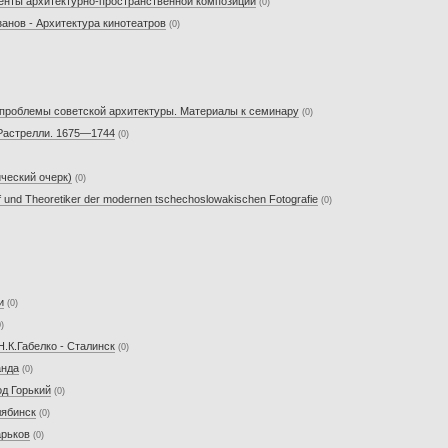
менты архитектурно-пространственной композиции
(0)
занов - Архитектура кинотеатров
(0)
ие проблемы советской архитектуры. Материалы к семинару
(0)
 Растрелли. 1675—1744
(0)
ический очерк)
(0)
 und Theoretiker der modernen tschechoslowakischen Fotografie
(0)
и
(0)
0)
.К.Габелко - Сталинск
(0)
анда
(0)
од Горький
(0)
лябинск
(0)
арьков
(0)