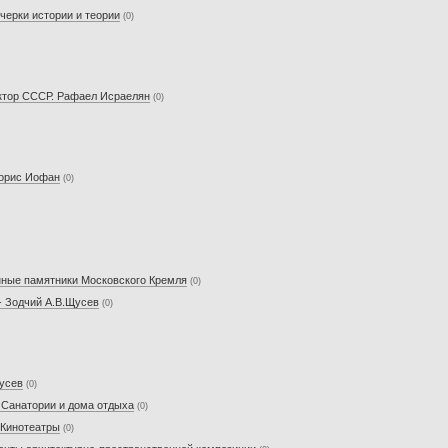
черки истории и теории
(0)
тектор СССР. Рафаел Исраелян
(0)
Борис Иофан
(0)
енные памятники Московского Кремля
(0)
- Зодчий А.В.Щусев
(0)
Щусев
(0)
 Санатории и дома отдыха
(0)
 Кинотеатры
(0)