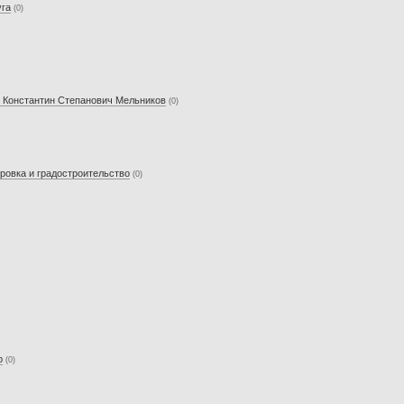
уга
(0)
 - Константин Степанович Мельников
(0)
ровка и градостроительство
(0)
р
(0)