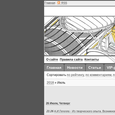
Главная
|
RSS
О сайте
Правила сайта
Контакты
Главная
Новости
Статьи
VIP-
Сортировать
по рейтингу
,
по комментариям
,
п
2018
»
Июль
26 Июля, Четверг
21:26
А.И.Гегелло - Из творческого опыта. Возникн