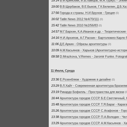
19:14
В.Ф.Кринский, И.В.Ламцов, М.А.Туркус - Эле
19:00
В.В.Щербаков, В.Е.Быков, Г.К.Белилин, Д.Б.Ха
17:56
Города и страны. Н.И.Брунов - Греция
(0)
16:02
Tatlin News 2012 №4/70/111
(0)
15:42
Tatlin News 2010 №2/56/83
(0)
14:57
М.Г.Бархин, К.А.Иванов и др. - Теоретическ
14:16
Н.И.Архипов, А.Г.Раскин - Бартоломео Карло
11:06
Д.Е.Аркин - Образы архитектуры
(0)
10:09
А.М.Касьянов - Харьков (Архитектурно-истор
09:58
D.Mrazkova, V.Remes - Jaromir Funke. Fotograf
11 Июля, Среда
23:36
Е.Розенблюм - Художник в дизайне
(0)
23:29
В.Л.Хайт - Современная архитектура Бразили
23:19
Рикардо Бофилль - Пространства для жизни
(
16:44
Архитектура городов СССР. Б.Е.Светличный, Н
15:48
Архитектура городов СССР. Т.Я.Бараг - Караг
15:26
Архитектура городов СССР. С.Агафонов - Гор
13:38
Архитектура городов СССР. П.А.Володин - Че
13:29
Архитектура городов СССР. А.М.Касьянов - Х