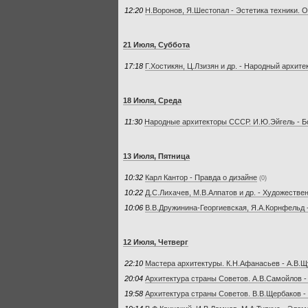
12:20
Н.Воронов, Я.Шестопал - Эстетика техники. О
21 Июля, Суббота
17:18
Г.Хостикян, Ц.Лзизян и др. - Народный архи
18 Июля, Среда
11:30
Народные архитекторы СССР. И.Ю.Эйгель - 
13 Июля, Пятница
10:32
Карл Кантор - Правда о дизайне
(0)
10:22
Д.С.Лихачев, М.В.Алпатов и др. - Художеств
10:06
В.В.Дружинина-Георгиевская, Я.А.Корнфельд 
12 Июля, Четверг
22:10
Мастера архитектуры. К.Н.Афанасьев - А.В.
20:04
Архитектура страны Советов. А.В.Самойлов -
19:58
Архитектура страны Советов. В.В.Щербаков -