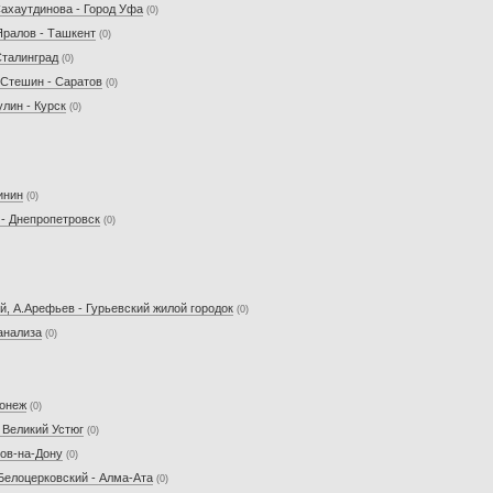
Сахаутдинова - Город Уфа
(0)
Яралов - Ташкент
(0)
Сталинград
(0)
.Стешин - Саратов
(0)
улин - Курск
(0)
инин
(0)
 - Днепропетровск
(0)
й, А.Арефьев - Гурьевский жилой городок
(0)
анализа
(0)
ронеж
(0)
 Великий Устюг
(0)
тов-на-Дону
(0)
.Белоцерковский - Алма-Ата
(0)