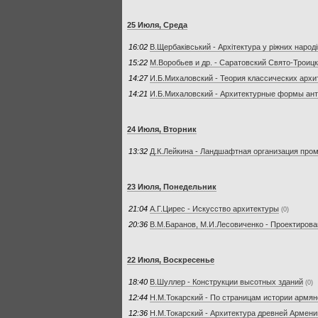
25 Июля, Среда
16:02
В.Щербаківський - Архітектура у ріжних народів
15:22
М.Воробьев и др. - Саратовский Свято-Троиц
14:27
И.Б.Михаловский - Теория классических архи
14:21
И.Б.Михаловский - Архитектурные формы ант
24 Июля, Вторник
13:32
Д.К.Лейкина - Ландшафтная организация пр
23 Июля, Понедельник
21:04
А.Г.Цирес - Искусство архитектуры
(0)
20:36
В.М.Баранов, М.И.Лесовиченко - Проектиро
22 Июля, Воскресенье
18:40
В.Шуллер - Конструкции высотных зданий
(0)
12:44
Н.М.Токарский - По страницам истории армян
12:36
Н.М.Токарский - Архитектура древней Армени