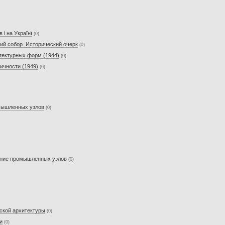
 і на Українї
(0)
кий собор. Исторический очерк
(0)
тектурных форм (1944)
(0)
ичности (1949)
(0)
омышленных узлов
(0)
вание промышленных узлов
(0)
ской архитектуры
(0)
и
(0)