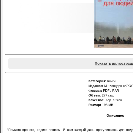
Показать иллюстрац
Категория:
Книги
Издание:
М.: Концерн «КРОС
Формат:
PDF / RAR
Объем:
277 стр.
Качество:
Хор. / Скан.
Размер:
193 МВ
Описание:
"Помимо прочего, ходите пешком. Я сам каждый день прогуливаюсь для под