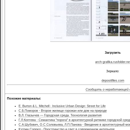
Загрузить
arch-grafika.rusfolder.ne
Зеркало:
depositfiles.com
Сообщить о неработающей 
Похожие материалы:
E. Burton & L. Mitchell - Inclusive Urban Design: Street for Life
С.Б.Поморов - Второе жилище горожан или дом на природе
В.Л. Глазычев — Городская среда. Технология развития
Г.Л.Коптева - Семантика "порога" в архитектурной ритмике городской сре
С.А.Шубович, О.С.Соловьева, Л.П.Панова - Введение в архитектурный мо
Кэтрин Соррел - Пространство и свет в современном интерьере