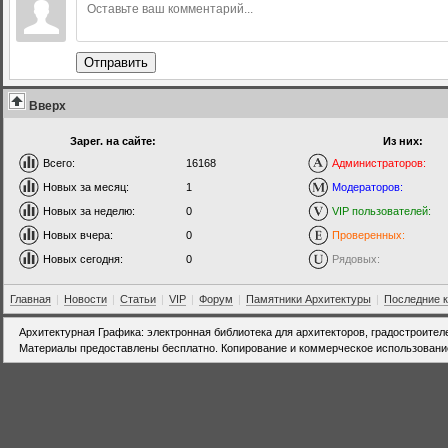
Отправить
Вверх
Зарег. на сайте:
Из них:
Всего:
16168
Администраторов:
Новых за месяц:
1
Модераторов:
Новых за неделю:
0
VIP пользователей:
Новых вчера:
0
Проверенных:
Новых сегодня:
0
Рядовых:
Главная
|
Новости
|
Статьи
|
VIP
|
Форум
|
Памятники Архитектуры
|
Последние 
Архитектурная Графика: электронная библиотека для архитекторов, градостроител
Материалы предоставлены бесплатно. Копирование и коммерческое использовани