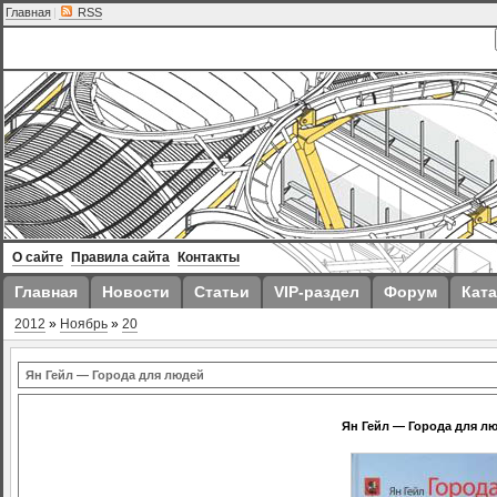
Главная
|
RSS
О сайте
Правила сайта
Контакты
Главная
Новости
Статьи
VIP-раздел
Форум
Ката
2012
»
Ноябрь
»
20
Ян Гейл — Города для людей
Ян Гейл — Города для л