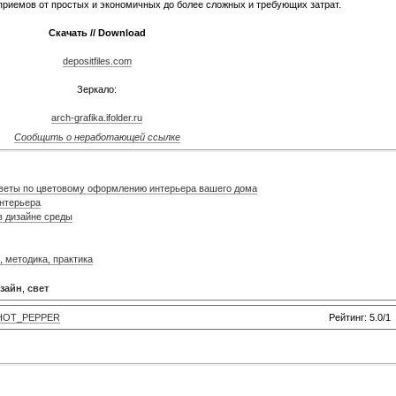
 приемов от простых и экономичных до более сложных и требующих затрат.
Скачать // Download
depositfiles.com
Зеркало:
arch-grafika.ifolder.ru
Сообщить о неработающей ссылке
оветы по цветовому оформлению интерьера вашего дома
интерьера
в дизайне среды
, методика, практика
зайн
,
свет
HOT_PEPPER
Рейтинг: 5.0/1