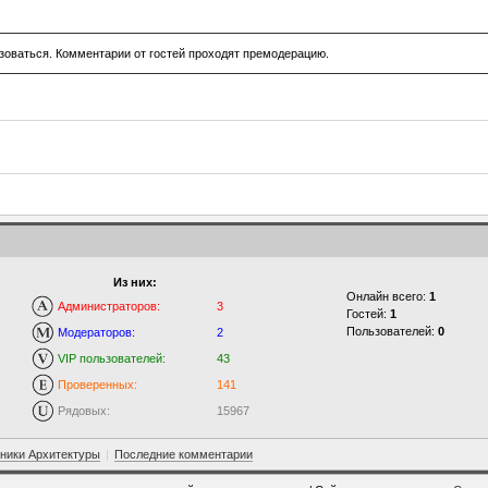
зоваться. Комментарии от гостей проходят премодерацию.
Из них:
Онлайн всего:
1
Администраторов:
3
Гостей:
1
Пользователей:
0
Модераторов:
2
VIP пользователей:
43
Проверенных:
141
Рядовых:
15967
ники Архитектуры
|
Последние комментарии