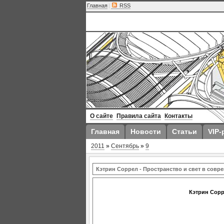
Главная
|
RSS
О сайте
Правила сайта
Контакты
Главная
Новости
Статьи
VIP-
2011
»
Сентябрь
»
9
Кэтрин Соррел - Пространство и свет в совр
Кэтрин Сорр