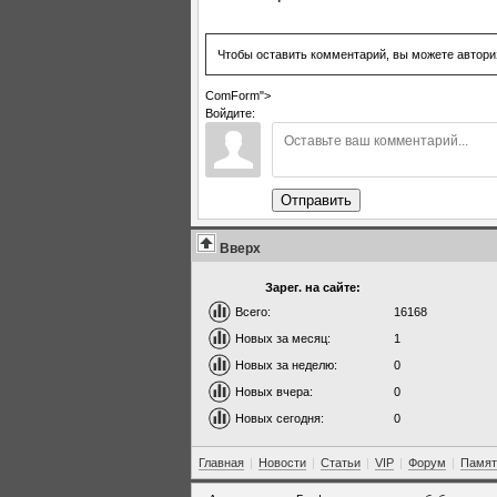
Чтобы оставить комментарий, вы можете автори
ComForm">
Войдите:
Отправить
Вверх
Зарег. на сайте:
Всего:
16168
Новых за месяц:
1
Новых за неделю:
0
Новых вчера:
0
Новых сегодня:
0
Главная
|
Новости
|
Статьи
|
VIP
|
Форум
|
Памят