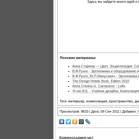
Здесь вы найдете много идей и
Похожие материалы:
Анна Стармер — Цвет. Энциклопедия. С
В.Ф.Рунге - Эргономика и оборудование 
В.Ф.Рунге, Ю.П.Манусевич - Эргономика 
The Design Hotels Book, Edition 2010
Anna Cristina G. Carnizares - Lofts
Устин В.Б. - Учебник дизайна. Композиция
Теги:
интерьер
,
композиция
,
пространство
,
ди
Просмотров: 8633 | Дата: 09 Сен 2011 | Добавил:
Комментариев нет