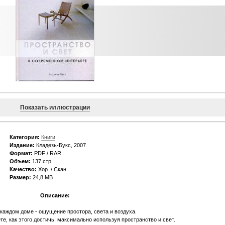
Показать иллюстрации
Категория:
Книги
Издание:
Кладезь-Букс, 2007
Формат:
PDF / RAR
Объем:
137 стр.
Качество:
Хор. / Скан.
Размер:
24,8 MB
Описание:
 каждом доме - ощущение простора, света и воздуха.
те, как этого достичь, максимально используя пространство и свет.