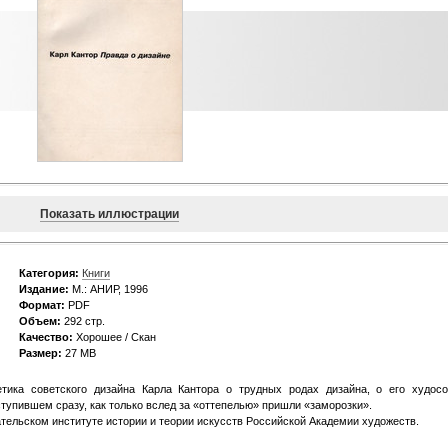
Показать иллюстрации
Категория:
Книги
Издание:
М.: АНИР, 1996
Формат:
PDF
Объем:
292 стр.
Качество:
Хорошее / Скан
Размер:
27 MB
етика советского дизайна Карла Кантора о трудных родах дизайна, о его худос
тупившем сразу, как только вслед за «оттепелью» пришли «заморозки».
ельском институте истории и теории искусств Российской Академии художеств.