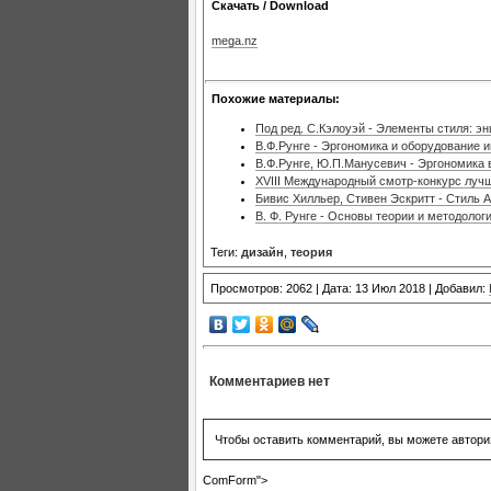
Скачать / Download
mega.nz
Похожие материалы:
Под ред. С.Кэлоуэй - Элементы стиля: э
В.Ф.Рунге - Эргономика и оборудование 
В.Ф.Рунге, Ю.П.Манусевич - Эргономика 
XVIII Международный смотр-конкурс лучш
Бивис Хилльер, Стивен Эскритт - Стиль А
В. Ф. Рунге - Основы теории и методолог
Теги:
дизайн
,
теория
Просмотров: 2062 | Дата: 13 Июл 2018 | Добавил:
Комментариев нет
Чтобы оставить комментарий, вы можете автори
ComForm">