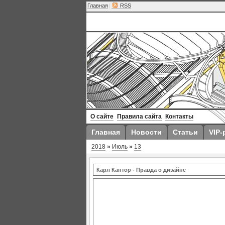
Главная
|
RSS
О сайте
Правила сайта
Контакты
Главная
Новости
Статьи
VIP-
2018
»
Июль
»
13
Карл Кантор - Правда о дизайне