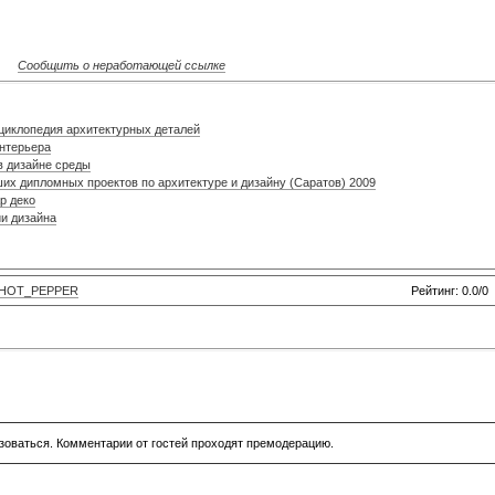
Сообщить о неработающей ссылке
нциклопедия архитектурных деталей
интерьера
в дизайне среды
их дипломных проектов по архитектуре и дизайну (Саратов) 2009
р деко
ии дизайна
HOT_PEPPER
Рейтинг: 0.0/0
зоваться. Комментарии от гостей проходят премодерацию.