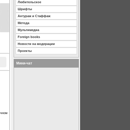
Любительское
Шрифты
Антураж и Стаффаж
Метода
Мультимедиа
Foreign books
Новости на модерации
Проекты
Мини-чат
очном