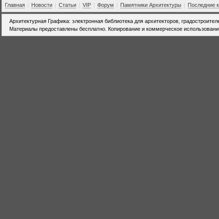
Главная
|
Новости
|
Статьи
|
VIP
|
Форум
|
Памятники Архитектуры
|
Последние 
Архитектурная Графика: электронная библиотека для архитекторов, градостроител
Материалы предоставлены бесплатно. Копирование и коммерческое использовани