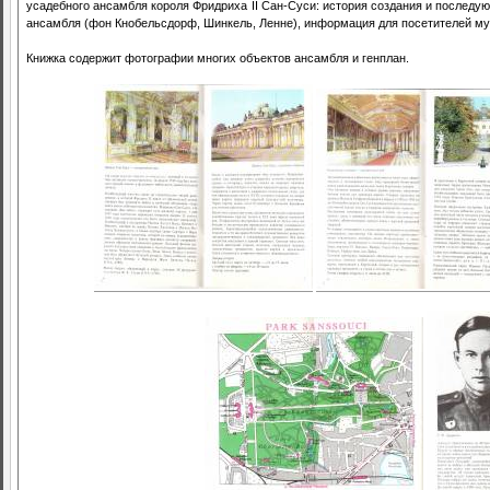
усадебного ансамбля короля Фридриха II Сан-Суси: история создания и последую
ансамбля (фон Кнобельсдорф, Шинкель, Ленне), информация для посетителей муз
Книжка содержит фотографии многих объектов ансамбля и генплан.