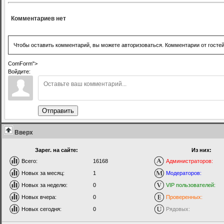
Комментариев нет
Чтобы оставить комментарий, вы можете авторизоваться. Комментарии от госте
ComForm">
Войдите:
Отправить
Вверх
Зарег. на сайте:
Из них:
Всего:
16168
Администраторов:
Новых за месяц:
1
Модераторов:
Новых за неделю:
0
VIP пользователей:
Новых вчера:
0
Проверенных:
Новых сегодня:
0
Рядовых: