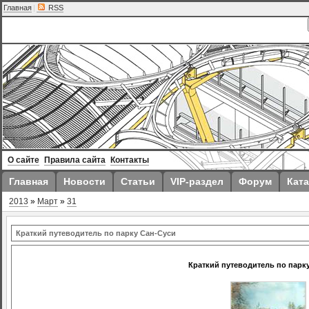
Главная
|
RSS
О сайте
Правила сайта
Контакты
Главная
Новости
Статьи
VIP-раздел
Форум
Ката
2013
»
Март
»
31
Краткий путеводитель по парку Сан-Суси
Краткий путеводитель по парк