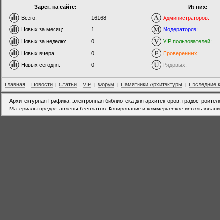
Зарег. на сайте:
Из них:
Всего:
16168
Администраторов:
Новых за месяц:
1
Модераторов:
Новых за неделю:
0
VIP пользователей:
Новых вчера:
0
Проверенных:
Новых сегодня:
0
Рядовых:
Главная
|
Новости
|
Статьи
|
VIP
|
Форум
|
Памятники Архитектуры
|
Последние 
Архитектурная Графика: электронная библиотека для архитекторов, градостроител
Материалы предоставлены бесплатно. Копирование и коммерческое использовани