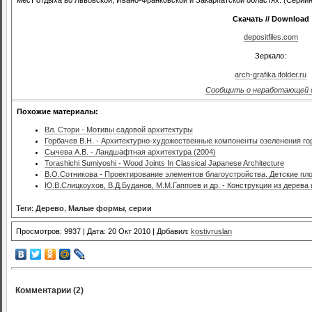
Скачать // Download
depositfiles.com
Зеркало:
arch-grafika.ifolder.ru
Сообщить о неработающей 
Похожие материалы:
Вл. Стори - Мотивы садовой архитектуры
Горбачев В.Н. - Архитектурно-художественные компоненты озеленения го
Сычева А.В. - Ландшафтная архитектура (2004)
Torashichi Sumiyoshi - Wood Joints In Classical Japanese Architecture
В.О.Сотникова - Проектирование элементов благоустройства. Детские п
Ю.В.Слицкоухов, В.Д.Буданов, М.М.Гаппоев и др. - Конструкции из дерева
Теги:
Дерево
,
Малые формы
,
серии
Просмотров: 9937 | Дата: 20 Окт 2010 | Добавил:
kostivruslan
Комментарии (2)