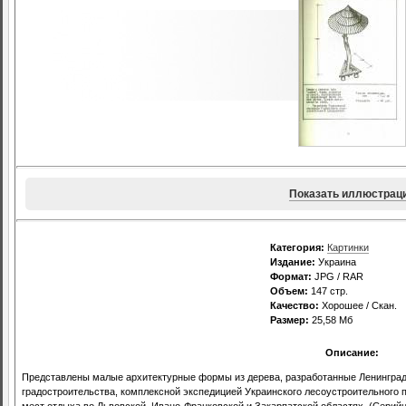
Показать иллюстрац
Категория:
Картинки
Издание:
Украина
Формат:
JPG / RAR
Объем:
147 стр.
Качество:
Хорошее / Скан.
Размер:
25,58 Мб
Описание:
Представлены малые архитектурные формы из дерева, разработанные Ленингр
градостроительства, комплексной экспедицией Украинского лесоустроительного 
мест отдыха во Львовской, Ивано-Франковской и Закарпатской областях. (Серий