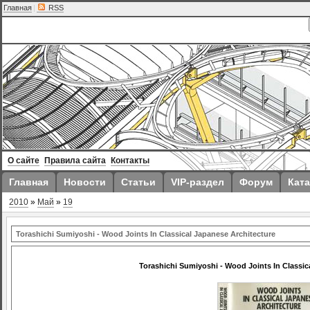
Главная
|
RSS
О сайте
Правила сайта
Контакты
Главная
Новости
Статьи
VIP-раздел
Форум
Ката
2010
»
Май
»
19
Torashichi Sumiyoshi - Wood Joints In Classical Japanese Architecture
Torashichi Sumiyoshi - Wood Joints In Classic