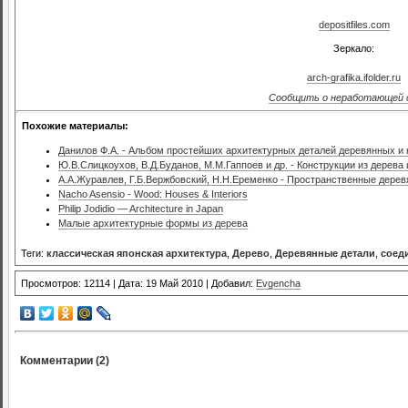
depositfiles.com
Зеркало:
arch-grafika.ifolder.ru
Сообщить о неработающей 
Похожие материалы:
Данилов Ф.А. - Альбом простейших архитектурных деталей деревянных и
Ю.В.Слицкоухов, В.Д.Буданов, М.М.Гаппоев и др. - Конструкции из дерева
А.А.Журавлев, Г.Б.Вержбовский, Н.Н.Еременко - Пространственные дерев
Nacho Asensio - Wood: Houses & Interiors
Philip Jodidio — Architecture in Japan
Малые архитектурные формы из дерева
Теги:
классическая японская архитектура
,
Дерево
,
Деревянные детали
,
соед
Просмотров: 12114 | Дата: 19 Май 2010 | Добавил:
Evgencha
Комментарии (2)