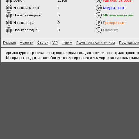
Всего:
16168
Администраторов:
Новых за месяц:
1
Модераторов:
Новых за неделю:
0
VIP пользователей:
Новых вчера:
0
Проверенных:
Новых сегодня:
0
Рядовых:
Главная
|
Новости
|
Статьи
|
VIP
|
Форум
|
Памятники Архитектуры
|
Последние 
Архитектурная Графика: электронная библиотека для архитекторов, градостроител
Материалы предоставлены бесплатно. Копирование и коммерческое использовани